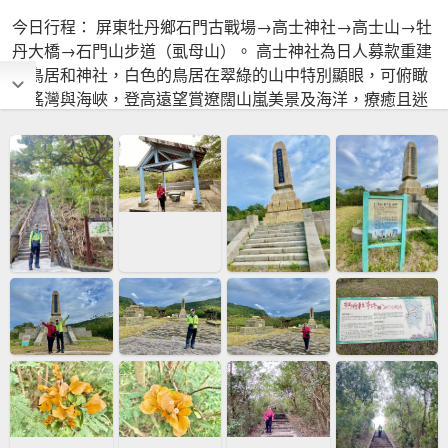
今日行程： 屏東牡丹鄉石門古戰場→高士神社→高士山→牡
丹大橋→石門山步道（虱母山）。 高士神社為日人募款重建
的鳥居和神社，白色的鳥居在翠綠的山中特別顯眼，可俯瞰
八瑤灣與海峽，登高遠望賞遼闊山嵐美景及海洋，療癒且迷
人；順登一旁的高士山。 石門山（又稱虱母山）海拔約為
384公尺，沿途林蔭遮蔽，是條輕鬆健行步道。