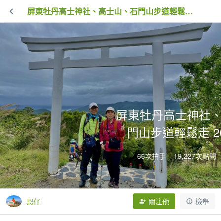
屏東牡丹高士神社、高士山、石門山步道輕鬆走 2021/11/28
屏東牡丹高士神社
門山步道輕鬆走 202
66次拍手
19,227次點閱
恩仔
關注他
檢舉