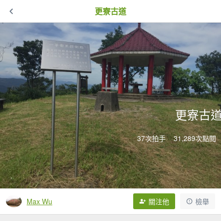
更寮古道
更寮古
37次拍手
31,289次點閱
Max Wu
關注他
檢舉