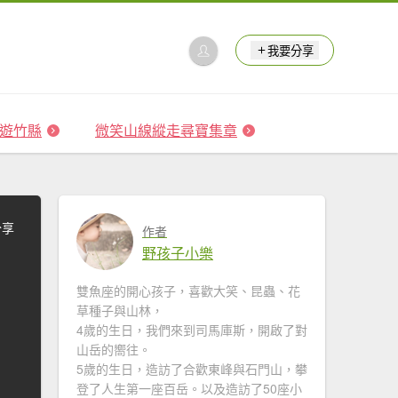
我要分享
 森遊竹縣
微笑山線縱走尋寶集章
分享
作者
野孩子小樂
雙魚座的開心孩子，喜歡大笑、昆蟲、花
草種子與山林，
4歲的生日，我們來到司馬庫斯，開啟了對
山岳的嚮往。
5歲的生日，造訪了合歡東峰與石門山，攀
登了人生第一座百岳。以及造訪了50座小