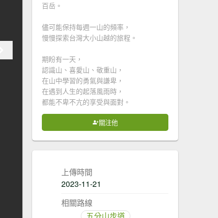
百岳。
儘可能保持每週一山的頻率，
慢慢探索台灣大小山越的旅程。
期盼有一天，
認識山、喜愛山、敬重山，
在山中學習的勇氣與謙卑，
在遇到人生的起落風雨時，
都能不卑不亢的享受與面對。
關注他
上傳時間
2023-11-21
相關路線
五分山步道