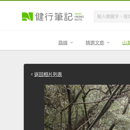
路線
精選文章
山
返回相片列表