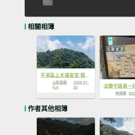
相關相簿
平溪區上天福安宮-粗坑頭崙-五分山西峰-五分山步道去回
山影狐蹤
2026-07-
Fuli
20
林靖開
202
作者其他相簿