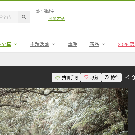
熱門關鍵字
淡蘭古道
友分享
主題活動
專輯
商品
2026
拍個手吧
收藏
檢舉