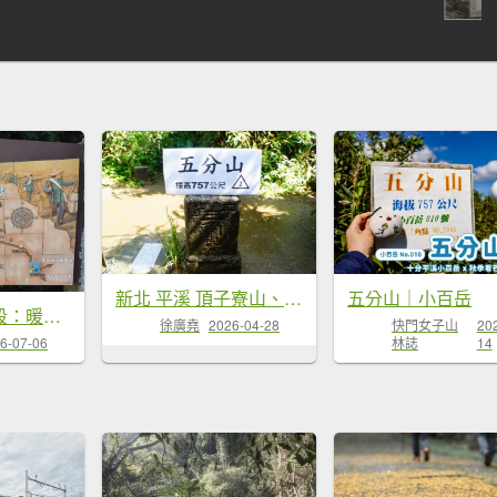
新北 平溪 頂子寮山、五分山
五分山｜小百岳
淡蘭中路第一段：暖東峽谷至十分老街
徐廣堯
2026-04-28
快門女子山
20
林誌
14
6-07-06