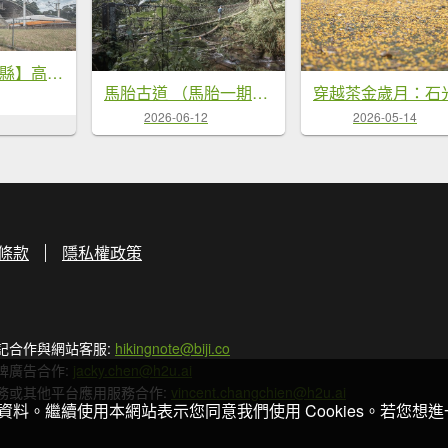
【2026 森遊竹縣】高鐵飛馳與客家老街｜湖口仁和、金獅步道私房散策
馬胎古道 （馬胎一期、南坪古道、內灣老街）
2026-06-12
2026-05-14
條款
隱私權政策
記合作與網站客服:
hikingnote@biji.co
牌廣告合作:
jacky.chen@h2u.ai
務或其他平台應用服務合作:
vincent.changchien@h2u.ai
關資料。繼續使用本網站表示您同意我們使用 Cookies。若您