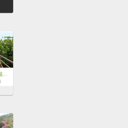
淡水河紅樹林自然保留區，社子島自行車道 延平河濱公園 中正紀念堂 台大椰林步道 板橋新月橋 大安森林
1