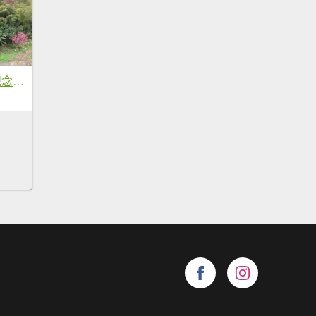
［六窟櫻花+中正紀念堂櫻花］（2024/2/20）