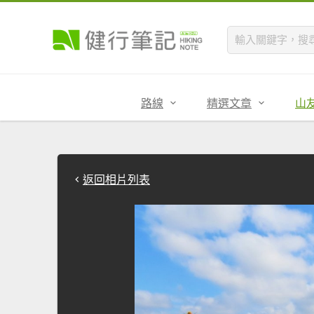
路線
精選文章
山
返回相片列表