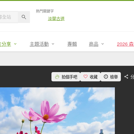
熱門關鍵字
淡蘭古道
友分享
主題活動
專輯
商品
2026
拍個手吧
收藏
檢舉