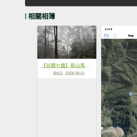
相關相簿
【谷關七雄】新山馬崙 - 松香裡的時光迴廊：聽山林講述歲月的故事
BHLE
2026-08-01