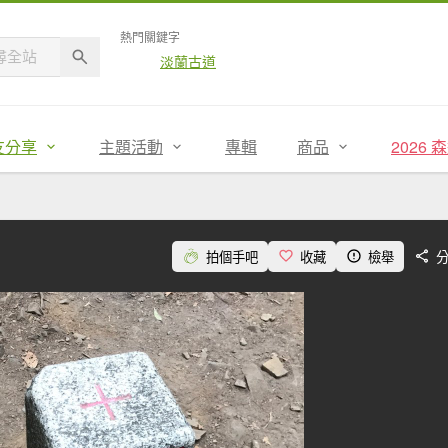
熱門關鍵字
淡蘭古道
友分享
主題活動
專輯
商品
2026
拍個手吧
收藏
檢舉