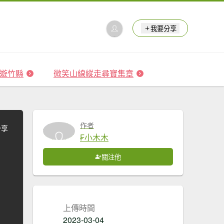
我要分享
 森遊竹縣
微笑山線縱走尋寶集章
作者
分享
₣小木木
關注他
上傳時間
2023-03-04