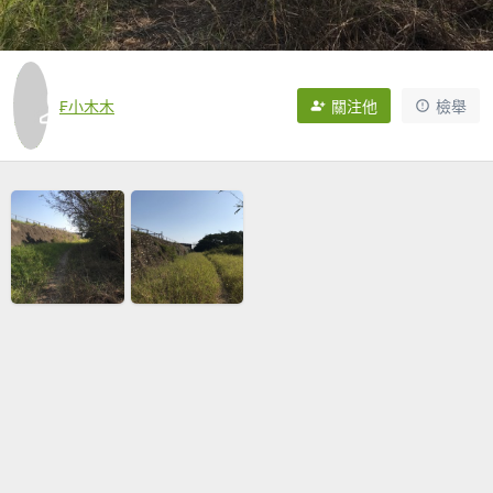
₣小木木
關注他
檢舉