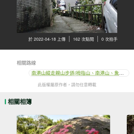
於 2022-04-18 上傳
162 次點閱
0 次拍手
相關路線
南港山縱走親山步道(拇指山、南港山、象山、九五峰)
此版權屬原作者，請勿任意轉載
相關相簿