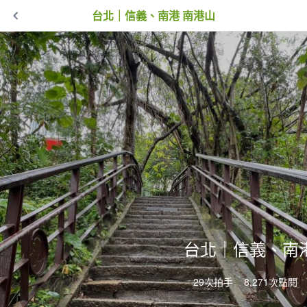
台北｜信義、南港 南港山
台北｜信義、南
29次拍手
8,271次點閱