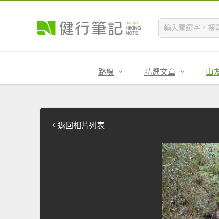
路線
精選文章
山
返回相片列表