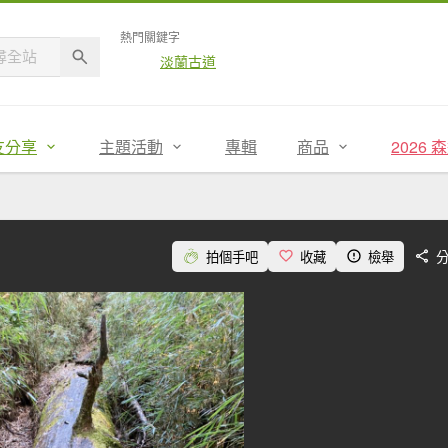
熱門關鍵字
淡蘭古道
友分享
主題活動
專輯
商品
2026
拍個手吧
收藏
檢舉