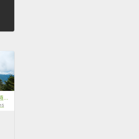
白姑大山單攻19小時奮戰
-15