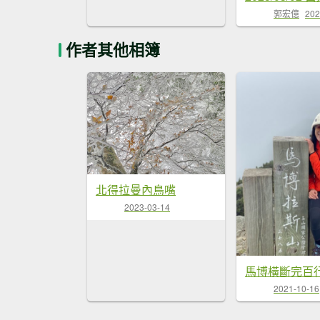
郭宏億
202
作者其他相簿
北得拉曼內鳥嘴
2023-03-14
馬博橫斷完百
2021-10-16