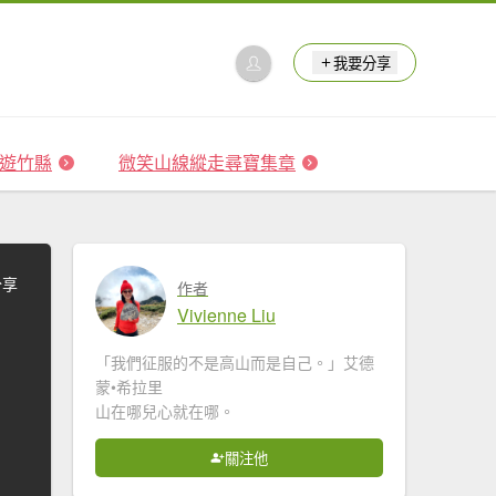
我要分享
 森遊竹縣
微笑山線縱走尋寶集章
分享
作者
Vivienne Liu
「我們征服的不是高山而是自己。」艾德
蒙•希拉里
山在哪兒心就在哪。
關注他