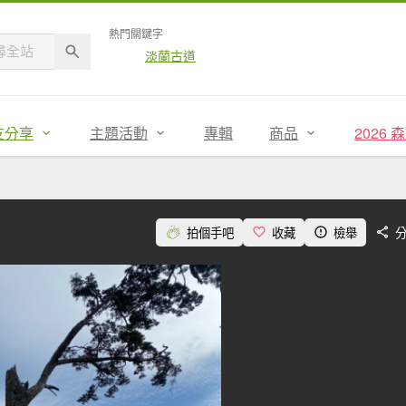
熱門關鍵字
淡蘭古道
友分享
主題活動
專輯
商品
2026
拍個手吧
收藏
檢舉