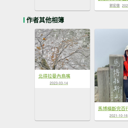
郭宏億
202
作者其他相簿
北得拉曼內鳥嘴
2023-03-14
馬博橫斷完百
2021-10-16