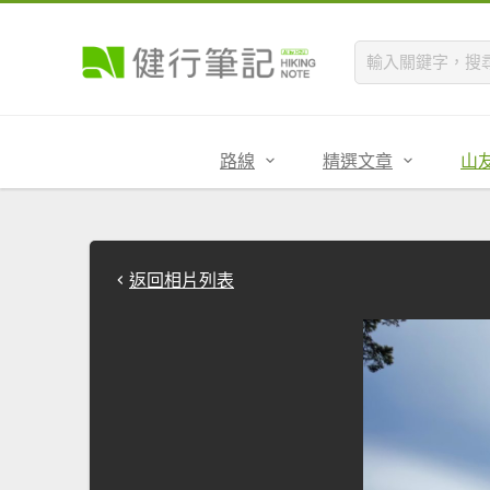
路線
精選文章
山
返回相片列表