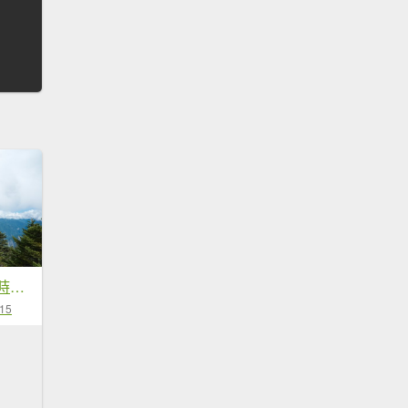
白姑大山單攻19小時奮戰
-15