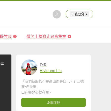
我要分享
 森遊竹縣
微笑山線縱走尋寶集章
分享
作者
Vivienne Liu
「我們征服的不是高山而是自己。」艾德
蒙•希拉里
山在哪兒心就在哪。
關注他