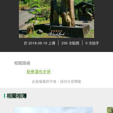
於 2018-08-19 上傳
236 次點閱
0 次拍手
相關路線
新寮瀑布步道
此版權屬原作者，請勿任意轉載
相關相簿