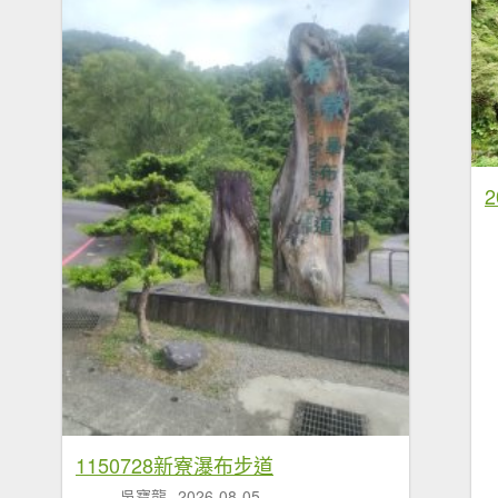
2
1150728新寮瀑布步道
吳寶龍
2026-08-05