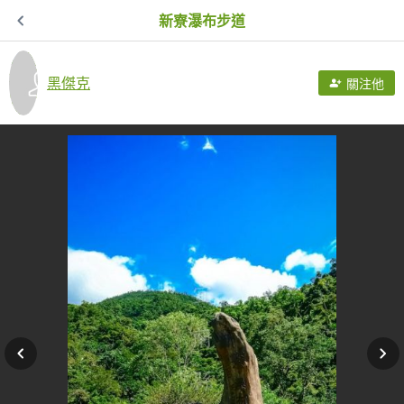
新寮瀑布步道
黑傑克
關注他