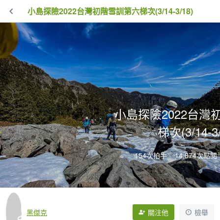
小島探險2022台灣初階雪訓第六梯次(3/14-3/18)
小島探險2022台灣
梯次(3/14-3/
154次拍手
14,874次點閱
黑傑克
關注他
檢舉