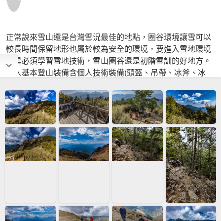
正常說來雪山還是台灣雪況最佳的地點，圈谷環境讓雪可以
較長時間保留地形也屬於較為安全的環境，要進入雪地環境
還是必須學習雪地技術，雪山圈谷還是初階雪訓的好地方。
個人基本登山裝備含個人技術裝備(頭盔、吊帶、冰斧、冰
爪、鉤環、快扣、確保器、攀登主繩)全重量超過20Kg以
上，是過去所有登山活動中負重最重的一次。我要謝謝這次
活動中的教練團隊及所有隊友，因為這次活動有你們的熱情
參與，讓活動充滿意義與樂趣。莊周教練有攀登8000公尺高
山的雪地經驗非常難得，遭遇滑落險情時還迅速前往搶救，
令人印象深刻。隊友們也都是來自各行各業的菁英，大家都
非常熱心好相處，能夠在活動中互相認識，都是難能可貴的
緣分。