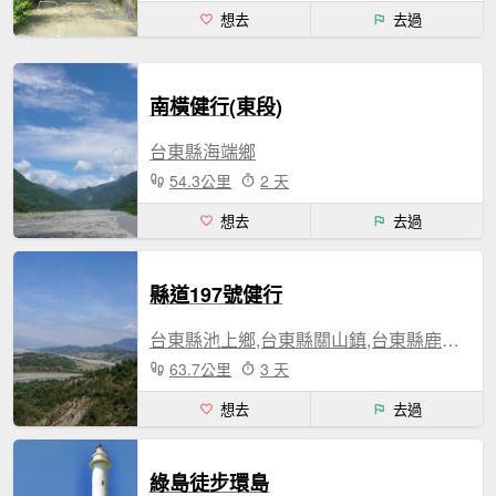
想去
去過
南橫健行(東段)
台東縣海端鄉
54.3公里
2 天
想去
去過
縣道197號健行
台東縣池上鄉,台東縣關山鎮,台東縣鹿野鄉,台東縣延平鄉,台東縣卑南鄉,台東縣臺東市
63.7公里
3 天
想去
去過
綠島徒步環島