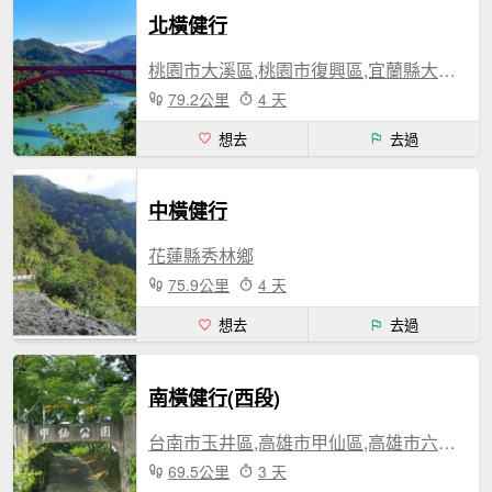
北橫健行
桃園市大溪區,桃園市復興區,宜蘭縣大同鄉
79.2公里
4 天
想去
去過
中橫健行
花蓮縣秀林鄉
75.9公里
4 天
想去
去過
南橫健行(西段)
台南市玉井區,高雄市甲仙區,高雄市六龜區,高雄市桃源區
69.5公里
3 天