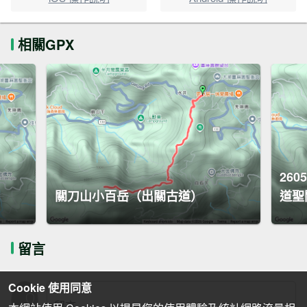
相關GPX
26
關刀山小百岳（出關古道）
道聖
留言
Cookie 使用同意