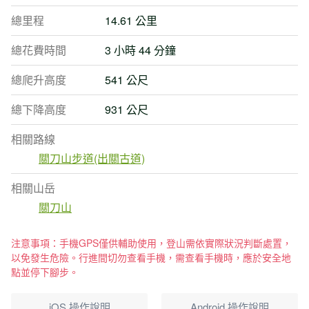
總里程
14.61 公里
總花費時間
3 小時 44 分鐘
總爬升高度
541 公尺
總下降高度
931 公尺
相關路線
關刀山步道(出關古道)
相關山岳
關刀山
注意事項：手機GPS僅供輔助使用，登山需依實際狀況判斷處置，
以免發生危險。行進間切勿查看手機，需查看手機時，應於安全地
點並停下腳步。
iOS 操作說明
Android 操作說明