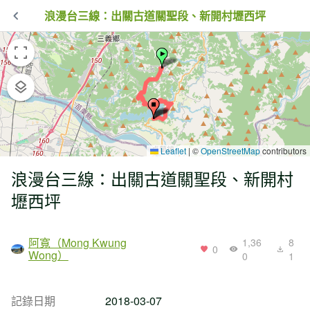
浪漫台三線：出關古道關聖段、新開村壢西坪
Leaflet
|
©
OpenStreetMap
contributors
浪漫台三線：出關古道關聖段、新開村
壢西坪
阿寬（Mong Kwung
1,36
8
0
Wong）
0
1
記錄日期
2018-03-07