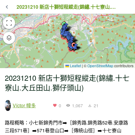
20231210 新店十獅短程縱走(錦繡.十七寮山.大丘田山.獅仔頭山)
Leaflet
|
©
OpenStreetMap
contributors
20231210 新店十獅短程縱走(錦繡.十七
寮山.大丘田山.獅仔頭山)
Víctor 幃多
0
1,067
21
路程概略：小七新錦秀門市➡️［錦秀路.錦秀路52巷.安康路
三段571巷］➡️571巷登山口➡️［傳統山徑］➡️十七寮山