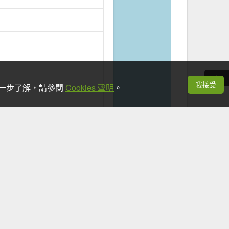
我接受
想進一步了解，請參閱
Cookies 聲明
。
+
−
Leaflet
|
©
OpenStreetMap
contributors
看手機時，應於安全地點並停下腳步。