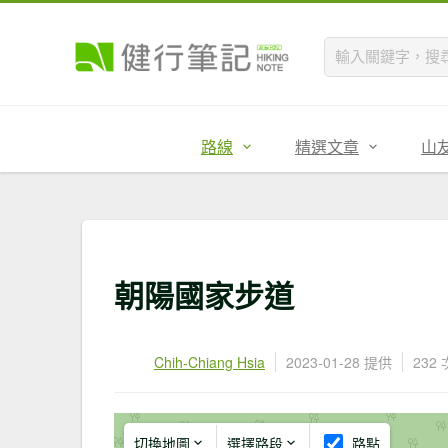
路線
精選文章
山
朝陽國家步道
Chih-Chiang Hsia
2023-01-28 提供
232
切換地圖
選擇路段
路點