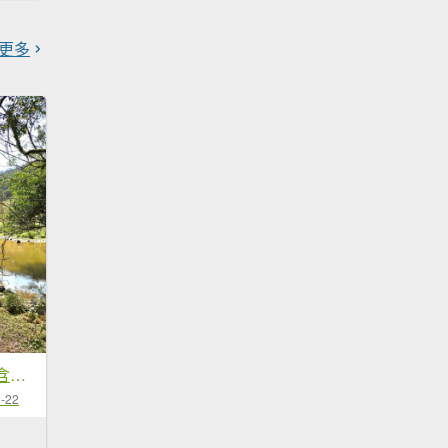
更多
鹿堀坪古道O型走(含鹿堀坪山.富士坪山)
-22