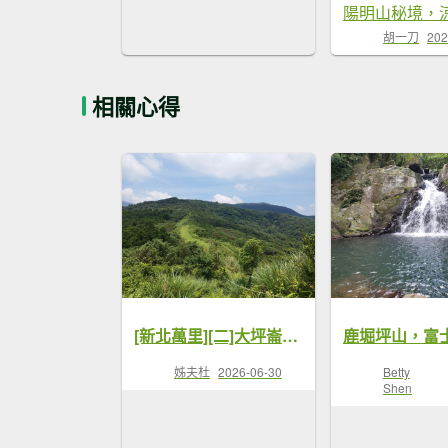
胡一刀
202
相關心得
[新北萬里][二]大坪崙、鹿堀坪山、鹿堀坪、大尖山、富士坪山、大尖山東峰、土地公坑、大鵬國小、員潭子磺興橋
姊夫杜
2026-06-30
Betty
Shen