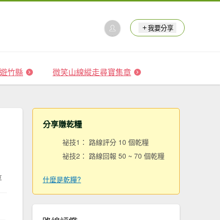
我要分享
 森遊竹縣
微笑山線縱走尋寶集章
分享賺乾糧
祕技1： 路線評分 10 個乾糧
祕技2： 路線回報 50 ~ 70 個乾糧
享
什麼是乾糧?