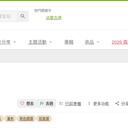
熱門關鍵字
淡蘭古道
友分享
主題活動
專輯
商品
2026
行前準備
更多功能
分
想去
去過
水
瀑布
景色開闊
搭客運