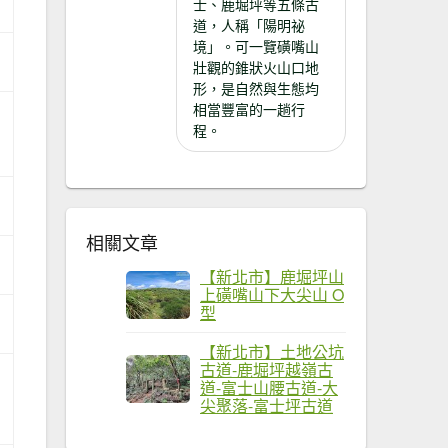
士、鹿堀坪等五條古
道，人稱「陽明祕
境」。可一覽磺嘴山
壯觀的錐狀火山口地
形，是自然與生態均
相當豐富的一趟行
程。
相關文章
【新北市】鹿堀坪山
上磺嘴山下大尖山 O
型
【新北市】土地公坑
古道-鹿堀坪越嶺古
道-富士山腰古道-大
尖聚落-富士坪古道