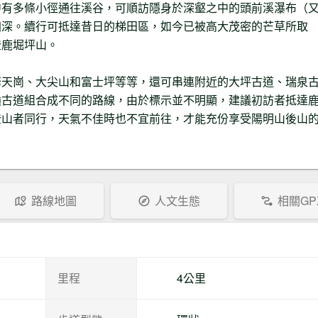
中有多條小徑通往溪谷，可順訪隱身於深壑之中的頭前溪瀑布（
幽深。續行可抵達昔日的梯田區，如今已被高大茂密的芒草所取
登鹿堀坪山。
林春益
步道狀況
2018-05-26
鹿堀坪古道、富士坪草原、頭前溪瀑
擎天崗、大尖山和富士坪等等，還可串連附近的大坪古道、瑞泉
布O形走，夏日清涼消暑路線，沿途
嶺古道組合成不同的路線，由於標示並不明顯，建議初訪者抵達
林蔭茂密、溪水清澈、風景秀麗，回
程順訪頭前溪瀑布，瀑布高約四公尺
登山者同行，天氣不佳時也不宜前往，才能充份享受陽明山後山
水量豐沛，目前全線路況尚可，是炎
炎夏日最好的選擇。
路線地圖
人文生態
相關GP
里程
4公里