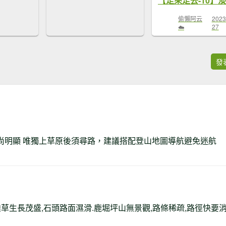
偷懶阿云
2023
☁️
27
發
滑,路基尚明顯 唯獨上草原後須尋路，建議搭配登山地圖導航避免迷航
雜草生長茂盛,石頭路面濕滑.鹿堀坪山無景觀,路條稀疏,路徑快要