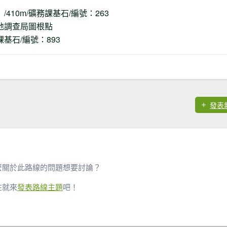
/410m/礦務課基石/編號：263
/土地調查局圖根點
務課基石/編號：893
發表
麼關於此路線的問題想要討論？
在就來
發表路線主題
吧！