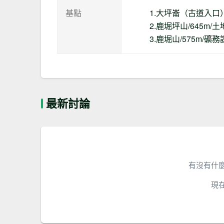
基點
1.大坪崙（古道入口）
2.鹿堀坪山/645m
3.鹿堀山/575m/礦
最新討論
有沒有什
現