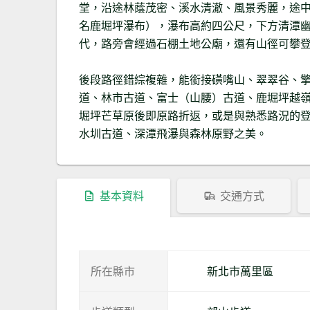
堂，沿途林蔭茂密、溪水清澈、風景秀麗，途
名鹿堀坪瀑布），瀑布高約四公尺，下方清潭
代，路旁會經過石棚土地公廟，還有山徑可攀
後段路徑錯綜複雜，能銜接磺嘴山、翠翠谷、
道、林市古道、富士（山腰）古道、鹿堀坪越
堀坪芒草原後即原路折返，或是與熟悉路況的
水圳古道、深潭飛瀑與森林原野之美。
基本資料
交通方式
所在縣市
新北市萬里區