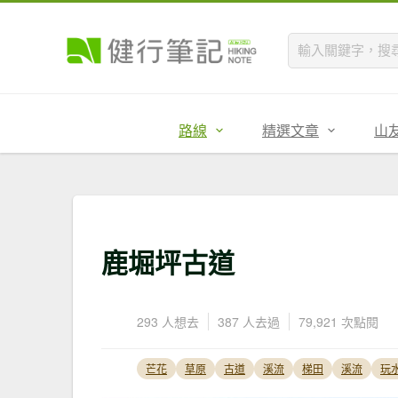
路線
精選文章
山
鹿堀坪古道
293 人想去
387 人去過
79,921 次點閱
芒花
草原
古道
溪流
梯田
溪流
玩