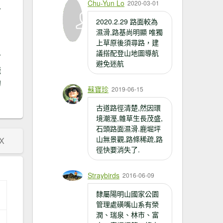
Chu-Yun Lo
2020-03-01
又
2020.2.29 路面較為
濕滑,路基尚明顯 唯獨
上草原後須尋路，建
議搭配登山地圖導航
古
避免迷航
鹿
的
蘇寶珍
2019-06-15
古道路徑清楚,然因環
境潮溼,雜草生長茂盛,
石頭路面濕滑.鹿堀坪
山無景觀,路條稀疏,路
X
徑快要消失了.
Straybirds
2016-06-09
隸屬陽明山國家公園
管理處磺嘴山系有榮
潤、瑞泉、林市、富