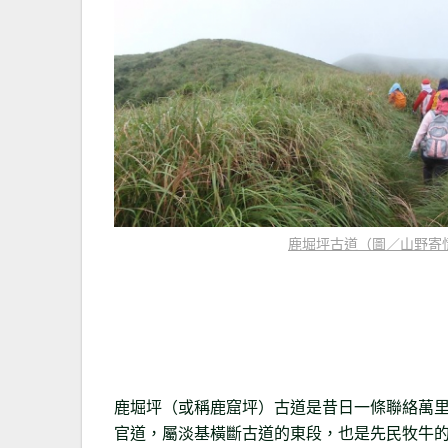
鹿堀坪古道（圖／山野寄
鹿堀坪（或稱鹿窟坪）古道是昔日一條聯絡萬
官道，屬淡基橫斷古道的東段，也是先民牧牛