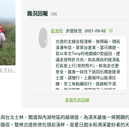
路況回報
3則
夏海明
步道狀況
2021-09-02
古道的主線全程清晰，無障礙。頭前
溪瀑布佳，翠翠谷甚美，當可順遊。
若以本文Tony的地圖繞O型返回，建
議走逆時針方向，如此兩段的陡滑亂
石區是上行(見附照片)，較易走也更
情 亨利）
安全。最後一段往下返回石橋是陡滑
土道，請慢行。上鹿堀坪山陡滑拉
繩，至三角點續前行，路跡較不清
晰，若沒把握，請原線下山返回古
道。
查看所有回報
Chu-Yun Lo
步道狀況
2020-02-29
里與台北士林、關渡與內湖地區的越嶺道，為清末最後一條開闢
路況大致良好但較為濕滑，山頂草原
的路徑。整條古道依傍在頭前溪畔，是夏日戲水和溯溪愛好者的
建議須用導航地圖避免迷航