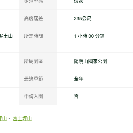
步道型態
環狀
高度落差
235公尺
泥土山
所需時間
1 小時 30 分鐘
所屬園區
陽明山國家公園
最適季節
全年
申請入園
否
坪山
富士坪山