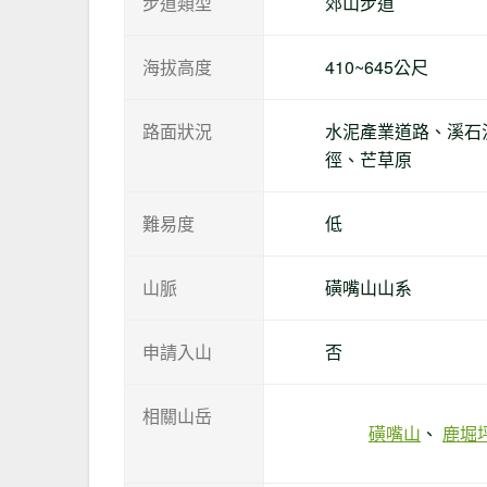
步道類型
郊山步道
海拔高度
410~645公尺
路面狀況
水泥產業道路、溪石
徑、芒草原
難易度
低
山脈
磺嘴山山系
申請入山
否
相關山岳
磺嘴山
鹿堀