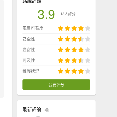
路線評鑑
3.9
13人評分
風景可看度
安全性
豐富性
可及性
維護狀況
我要評分
的
最新評論
3則
天