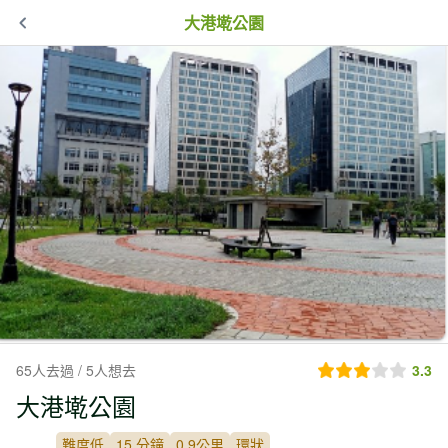
大港墘公園
65人去過 / 5人想去
3.3
大港墘公園
難度低
15 分鐘
0.9公里
環狀