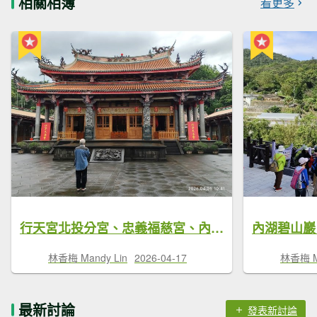
相關相簿
看更多
行天宮北投分宮、忠義福慈宮、內湖大港墘公園
內湖碧山巖
林香梅 Mandy Lin
2026-04-17
林香梅 Ma
最新討論
發表新討論