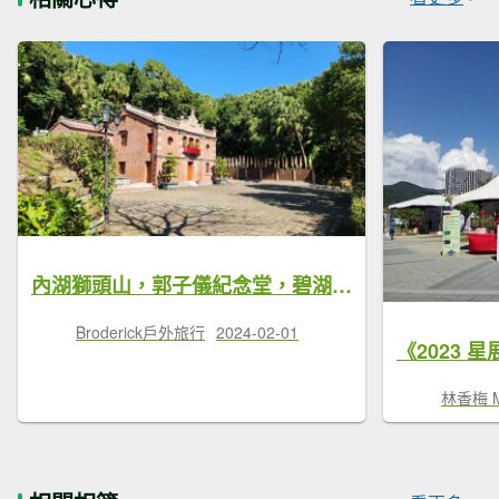
內湖獅頭山，郭子儀紀念堂，碧湖公園環山步道，樹梅古道，大港墘公園，明美公園
Broderick戶外旅行
2024-02-01
林香梅 Ma