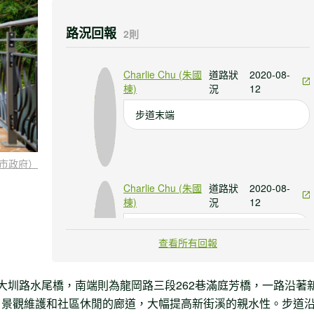
路況回報
2則
Charlie Chu (朱國
道路狀
2020-08-
棟)
況
12
步道末端
市政府）
Charlie Chu (朱國
道路狀
2020-08-
棟)
況
12
路障
查看所有回報
大圳路水尾橋，南端則為龍岡路三段262巷滿庭芳橋，一路沿著
、景觀維護和社區休閒的廊道，大幅提高新街溪的親水性。步道