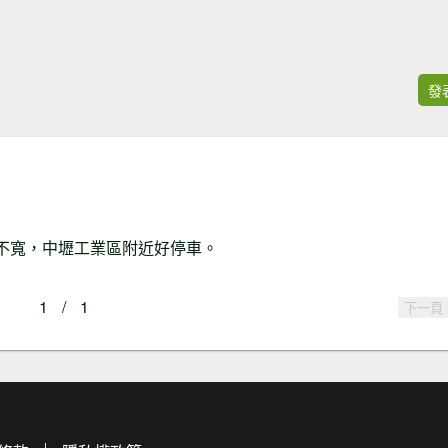
發
不寬，中壢工業區附近好停車。
1
/
1
下一頁