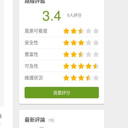
路線評鑑
3.4
5人評分
風景可看度
安全性
豐富性
可及性
維護狀況
我要評分
新
最新評論
1則
沿