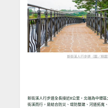
新街溪人行步道（圖／桃園
新街溪人行步道全長接近8公里，北端為中壢區
街溪而行，是結合防災、堤防整建、河道拓寬