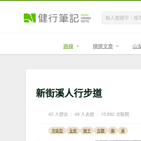
路線
精選文章
山
新街溪人行步道
45 人想去
49 人去過
15,882 次點閱
市區型
全家
親子
古蹟
廟
溪