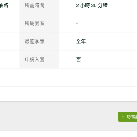
油路
所需時間
2 小時 30 分鐘
所屬園區
-
最適季節
全年
申請入園
否
發表