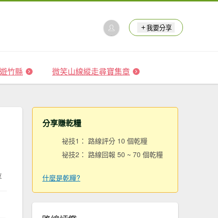
我要分享
 森遊竹縣
微笑山線縱走尋寶集章
分享賺乾糧
祕技1： 路線評分 10 個乾糧
祕技2： 路線回報 50 ~ 70 個乾糧
享
什麼是乾糧?