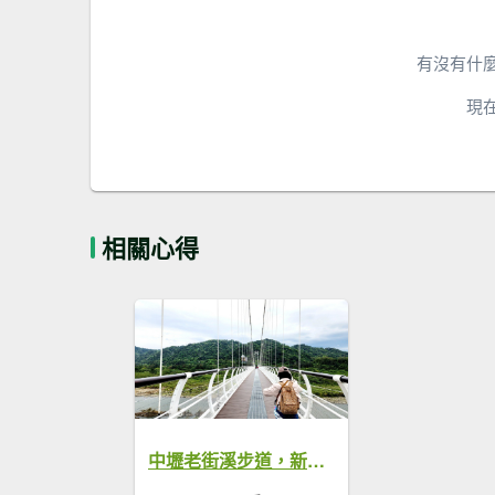
有沒有什
現
相關心得
中壢老街溪步道，新街溪步道，延平路食農故事館，新勢公園，中庄吊橋，大漢溪河濱步道，八德埤塘生態公園