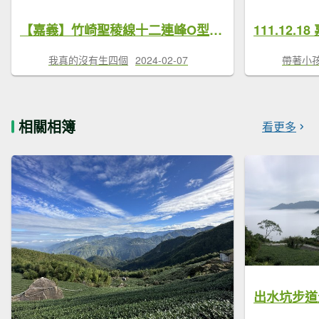
【嘉義】竹崎聖稜線十二連峰O型(原阿里山四大天王越野賽路線)
我真的沒有生四個
2024-02-07
帶著小
相關相簿
看更多