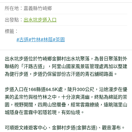
所在地：嘉義縣竹崎鄉
出發點：
出水坑步道入口
標籤：
#古道
#竹林
#林蔭
#茶園
出水坑步道位於竹崎鄉金獅村出水坑聚落，為昔日聚落對外
聯絡的「汗路古道」，阿里山國家風景區管理處再加以整建
為健行步道，步道仍保留部份古汗道的青石舖砌路面。
步道入口在166縣道64.5K處，陡升300公尺，沿途漫步在優
美的孟宗竹與桂竹林之中，十分涼爽清幽，終點為綿延的茶
園，視野開闊，四周山巒層疊，經常雲霧繚繞，遠眺瑞里山
城隱身在雲霧中若隱若現，有如仙境。
可順遊文峰遊客中心、金獅村步道(金獅古道)、觀音瀑布。