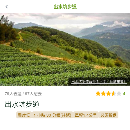
出水坑步道
出水坑步道賞茶園（圖／納維布魯）
79人去過 / 97人想去
4
出水坑步道
難度低
1 小時 30 分鐘(往返)
單程1.4公里
必須折返