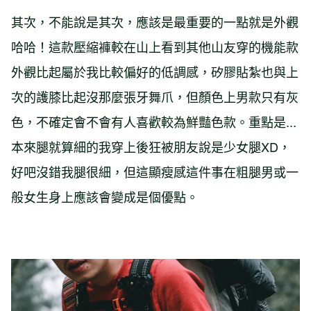
其次，不能說是其次，應該是最重要的一點就是外觀
哈哈！這款壓縮褲較在山上看到其他山友穿的機能款
外觀比起屬於我比較偏好的低調感，矽膠貼紮也與上
次的護膝比起沒那麼張牙舞爪，但顏色上男款只有灰
色，不確定會不會有人喜歡較為鮮豔色款。重點是...
本來腿就算細的我穿上後狂被朋友說是少女腿XD，
好吧沒錯我腿很細，但這顯瘦感這件事在粗腿男或一
般女生身上應該會變成是個優點。