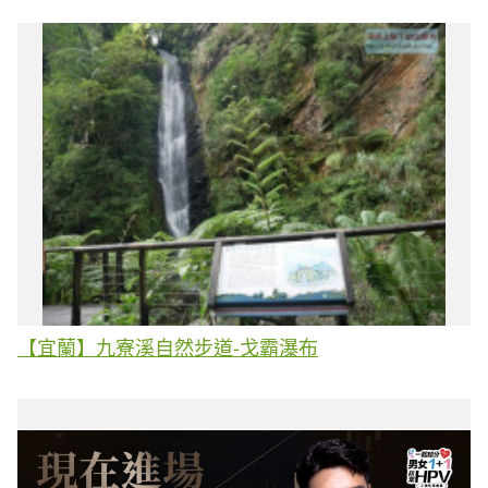
【宜蘭】九寮溪自然步道-戈霸瀑布