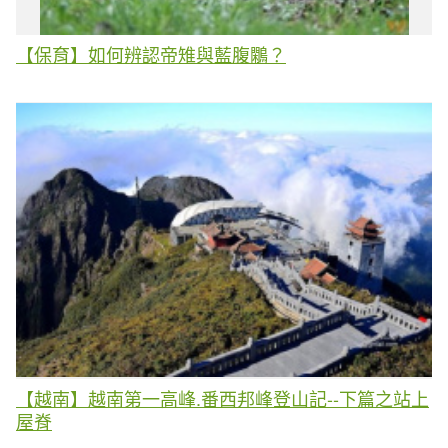
【保育】如何辨認帝雉與藍腹鷴？
【越南】越南第一高峰.番西邦峰登山記--下篇之站上
屋脊