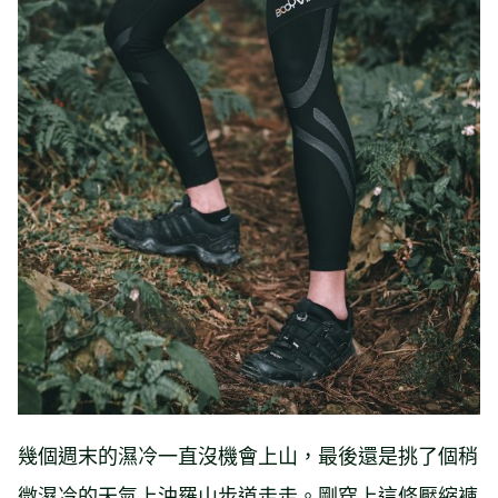
幾個週末的濕冷一直沒機會上山，最後還是挑了個稍
微濕冷的天氣上油羅山步道走走。剛穿上這條壓縮褲