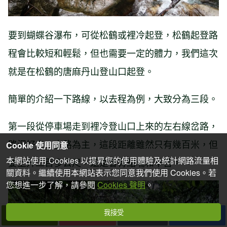
要到蝴蝶谷瀑布，可從松鶴或裡冷起登，松鶴起登路
程會比較短和輕鬆，但也需要一定的體力，我們這次
就是在松鶴的唐麻丹山登山口起登。
簡單的介紹一下路線，以去程為例，大致分為三段。
第一段從停車場走到裡冷登山口上來的左右線岔路，
路況好走，土路為主，這段距離雖然只有幾百米，但
Cookie 使用同意
本網站使用 Cookies 以提昇您的使用體驗及統計網路流量相
要上升二百多公尺，還是會有點喘和辛苦。
關資料。繼續使用本網站表示您同意我們使用 Cookies。若
您想進一步了解，請參閱
Cookies 聲明
。
我接受
下一篇
拍個手吧
收藏
分享