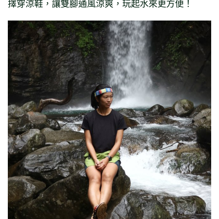
擇穿涼鞋，讓雙腳通風涼爽，玩起水來更方便！