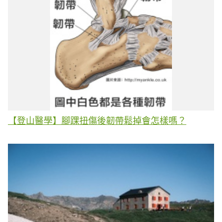
【登山醫學】腳踝扭傷後韌帶鬆掉會怎樣嗎？