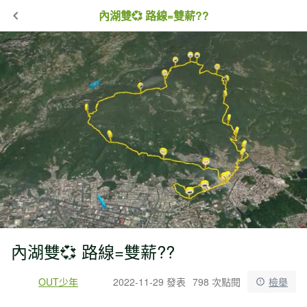
內湖雙💞 路線=雙薪??
內湖雙💞 路線=雙薪??
OUT少年
2022-11-29 發表
798 次點閱
檢舉