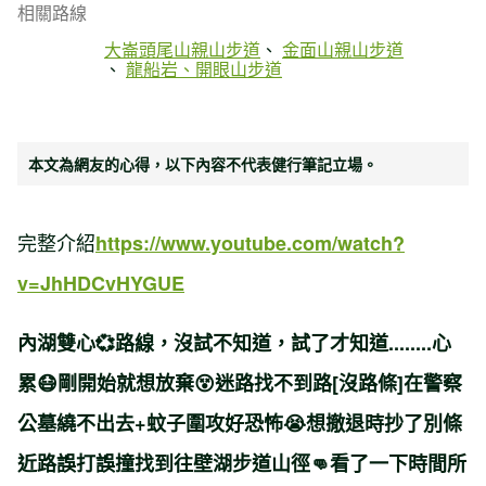
相關路線
大崙頭尾山親山步道
金面山親山步道
龍船岩、開眼山步道
本文為網友的心得，以下內容不代表健行筆記立場。
完整介紹
https://www.youtube.com/watch?
v=JhHDCvHYGUE
內湖雙心💞路線，沒試不知道，試了才知道........心
累😷剛開始就想放棄😵迷路找不到路[沒路條]在警察
公墓繞不出去+蚊子圍攻好恐怖😭想撤退時抄了別條
近路誤打誤撞找到往壁湖步道山徑👊看了一下時間所