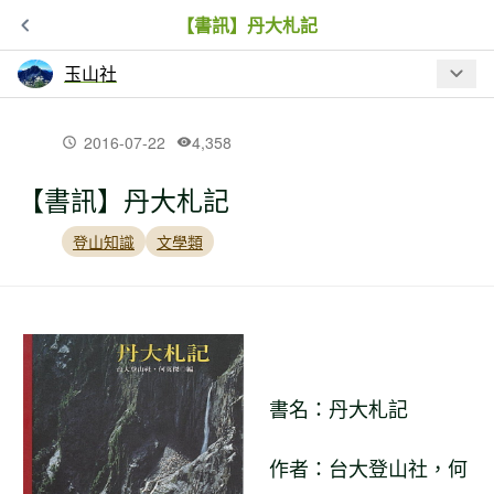
【書訊】丹大札記
玉山社
最新文章
2016-07-22
4,358
【書訊】丹大札記
【書訊】流火：鹿野忠雄的臺灣養成
登山知識
文學類
【書訊】古道上的石頭廟
【書訊】拉拉庫斯回憶：我的父親高一
生與那段歲月
書名：丹大札記
作者：
台大登山社，何