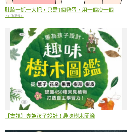
肚腩一抓一大把，只需1個雞蛋，用一個瘦一個
PR（新素簡）
【書訊】專為孩子設計！趣味樹木圖鑑