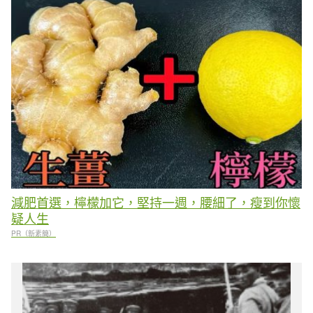
減肥首選，檸檬加它，堅持一週，腰細了，瘦到你懷
疑人生
PR（新素簡）