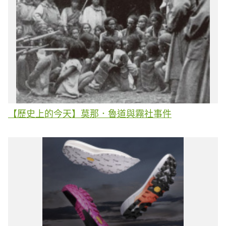
【歷史上的今天】莫那．魯道與霧社事件