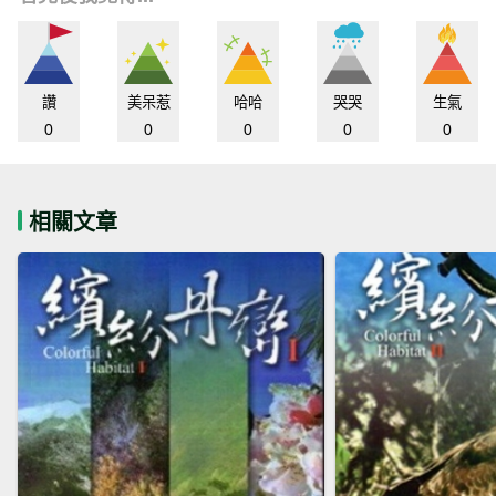
讚
美呆惹
哈哈
哭哭
生氣
0
0
0
0
0
相關文章