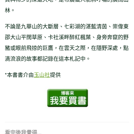
林。
不論是九華山的大斷層、七彩湖的湛藍清茵、崇偉東
邵大山平闊草原、卡社溪畔醉紅楓葉、身旁奔竄的野
豬或眼前飛掠的巨鷹，在雲天之際，在隱野深處，點
滴流浪的故事都記錄在這本札記中。
*本書書介由
玉山社
提供
看完後我覺得...