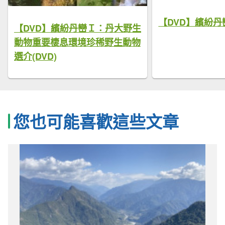
【DVD】繽紛丹巒 
【DVD】繽紛丹巒Ｉ：丹大野生
動物重要棲息環境珍稀野生動物
選介(DVD)
您也可能喜歡這些文章