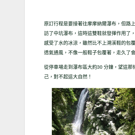
原訂行程是要接著往摩摩納爾瀑布，但路
訪了中坑瀑布，這時這雙鞋就發揮作用了
感受了水的冰涼，雖然比不上溯溪鞋的包
透氣通風，不像一般鞋子包覆著，走久了
從停車場走到瀑布區大約30 分鐘，望這
己，對不起這大自然！