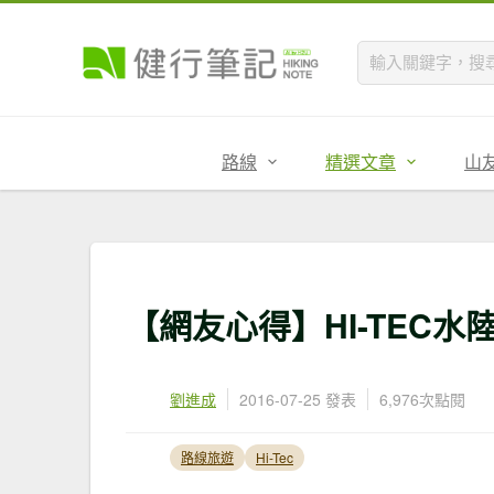
路線
精選文章
山
【網友心得】HI-TEC水
劉進成
2016-07-25 發表
6,976次點閱
路線旅遊
Hi-Tec