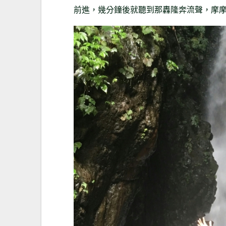
前進，幾分鐘後就聽到那轟隆奔流聲，摩