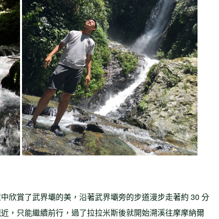
中欣賞了武界壩的美，沿著武界壩旁的步道漫步走著約 30 分
親近，只能繼續前行，過了拉拉米斯後就開始溯溪往摩摩納爾