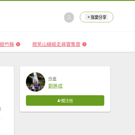
我要分享
 森遊竹縣
微笑山線縱走尋寶集章
作者
劉進成
關注他
享