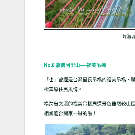
坪瀨
No.8 嘉義阿里山──福美吊橋
「也」曾經是台灣最長吊橋的福美吊橋，
極富原住民風情。
橫跨曾文溪的福美吊橋周遭景色雖然較山
相當適合闔家一遊的啦！