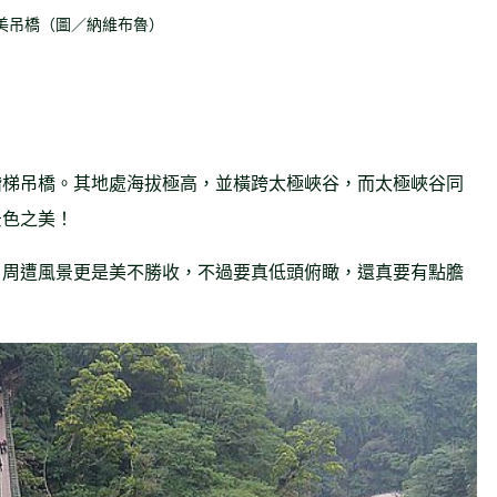
美吊橋（圖／納維布魯）
階梯吊橋。其地處海拔極高，並橫跨太極峽谷，而太極峽谷同
景色之美！
，周遭風景更是美不勝收，不過要真低頭俯瞰，還真要有點膽