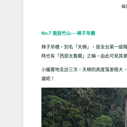
福
No.7 南投竹山──梯子吊橋
梯子吊橋，別名「天梯」，是全台第一座
時也有「西部太魯閣」之稱，由此可見其
小編實地走訪三次，天梯的高度落差極大
識呢！