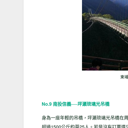
東
No.9 南投信義──坪瀨琉璃光吊橋
身為一座年輕的吊橋，坪瀨琉璃光吊橋在
超過1500公斤約莫25人。若是沒有訂