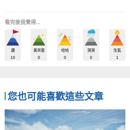
看完後我覺得...
讚
美呆惹
哈哈
哭哭
生氣
10
0
0
0
1
您也可能喜歡這些文章