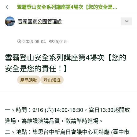
雪霸登山安全系列講座第4場次【您的安全是您的責任！】
雪霸國家公園管理處
最新文章
2023-09-04
25,015
雪霸登山安全系列講座第4場次【您的
關於監察院糾正三六九山莊興建工程案
安全是您的責任！】
將務實檢討改進並精進高山工程管理
產品活動
登山知識
【新聞】雪霸七卡行動日修步道清垃圾
守護山林成果豐碩
一、時間：9/16 (六)14:00-16:30，當日13:30起開放
【新聞】雪霸將進入雪季期，登雪山前
進場，為維護演講品質，敬請準時進場。
請做好這些事
二、地點：集思台中新烏日會議中心瓦特廳 (臺中市