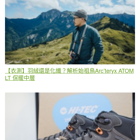
【衣測】羽絨還是化纖？解析始祖鳥Arc’teryx ATOM
LT 保暖中層