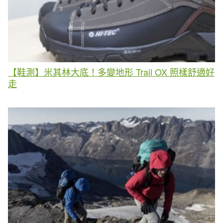
【鞋測】米其林大底！多變地形 Trail OX 照樣舒適好
走