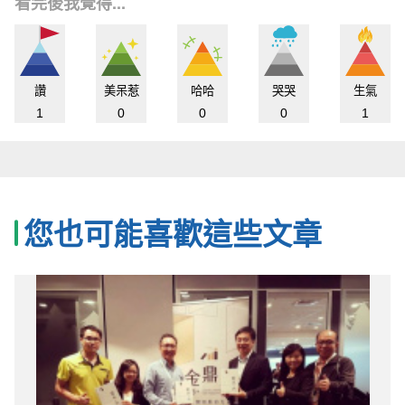
看完後我覺得...
讚
美呆惹
哈哈
哭哭
生氣
1
0
0
0
1
您也可能喜歡這些文章