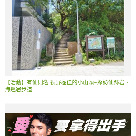
【活動】有仙則名 視野極佳的小山頭~探訪仙跡岩、
海巡署步道