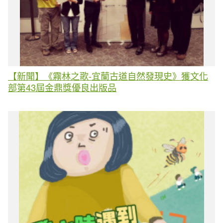
【新聞】《霧林之歌-宜蘭古道自然發現史》獲文化
部第43屆金鼎獎優良出版品