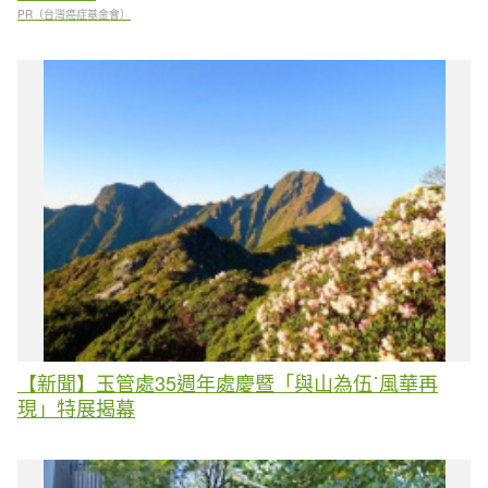
PR（台灣癌症基金會）
【新聞】玉管處35週年處慶暨「與山為伍˙風華再
現」特展揭幕