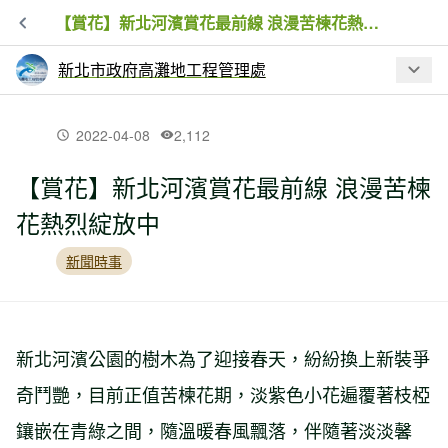
【賞花】新北河濱賞花最前線 浪漫苦楝花熱烈綻放中
新北市政府高灘地工程管理處
最新文章
2022-04-08
2,112
【賞花】新北河濱賞花最前線 浪漫苦楝
【新聞】「這樣子，熊猴森」照片徵件
花熱烈綻放中
結果出爐 千人投票共襄盛舉
新聞時事
【活動】不到兩小時就淹沒消失！八里
快閃沙雕9月17日登場
新北河濱公園的樹木為了迎接春天，紛紛換上新裝爭
【昆蟲】飛龍在天—新北人工濕地蜻蜓
奇鬥艷，目前正值苦楝花期，淡紫色小花遍覆著枝椏
鑲嵌在青綠之間，隨溫暖春風飄落，伴隨著淡淡馨