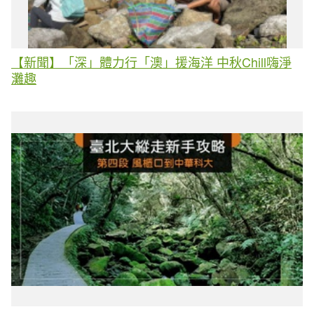
【新聞】「深」體力行「澳」援海洋 中秋Chill嗨淨
灘趣