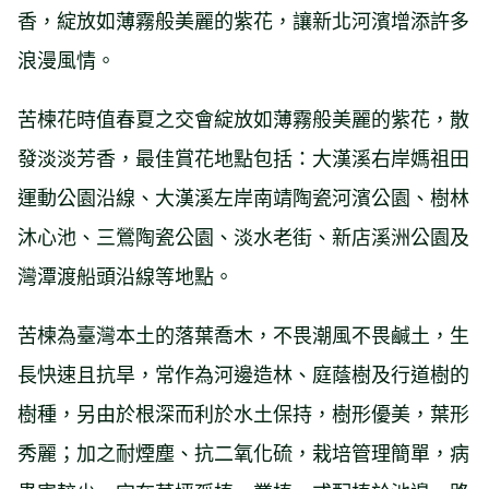
香，綻放如薄霧般美麗的紫花，讓新北河濱增添許多
浪漫風情。
苦楝花時值春夏之交會綻放如薄霧般美麗的紫花，散
發淡淡芳香，最佳賞花地點包括：大漢溪右岸媽祖田
運動公園沿線、大漢溪左岸南靖陶瓷河濱公園、樹林
沐心池、三鶯陶瓷公園、淡水老街、新店溪洲公園及
灣潭渡船頭沿線等地點。
苦楝為臺灣本土的落葉喬木，不畏潮風不畏鹹土，生
長快速且抗旱，常作為河邊造林、庭蔭樹及行道樹的
樹種，另由於根深而利於水土保持，樹形優美，葉形
秀麗；加之耐煙塵、抗二氧化硫，栽培管理簡單，病