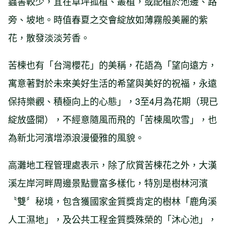
蟲害較少，宜在草坪孤植、叢植，或配植於池邊、路
旁、坡地。時值春夏之交會綻放如薄霧般美麗的紫
花，散發淡淡芳香。
苦楝也有「台灣櫻花」的美稱，花語為「望向遠方，
寓意著對於未來美好生活的希望與美好的祝福，永遠
保持樂觀、積極向上的心態」，3至4月為花期（現已
綻放盛開），不經意隨風而飛的「苦楝風吹雪」，也
為新北河濱增添浪漫優雅的風貌。
高灘地工程管理處表示，除了欣賞苦楝花之外，大漢
溪左岸河畔周邊景點豐富多樣化，特別是樹林河濱
〝雙〞秘境，包含獲國家金質獎肯定的樹林「鹿角溪
人工濕地」，及公共工程金質獎殊榮的「沐心池」，