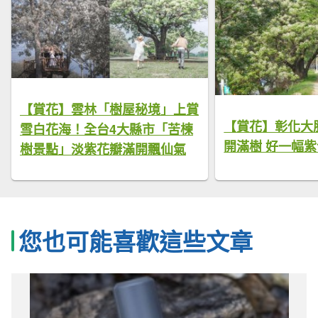
【賞花】雲林「樹屋秘境」上賞
【賞花】彰化大
雪白花海！全台4大縣市「苦楝
開滿樹 好一幅
樹景點」淡紫花瓣滿開飄仙氣
您也可能喜歡這些文章