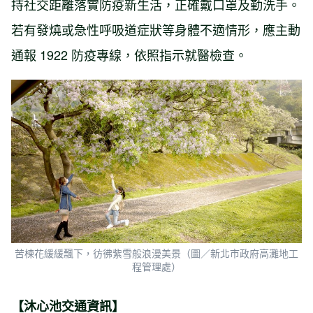
持社交距離落實防疫新生活，正確戴口罩及勤洗手。
若有發燒或急性呼吸道症狀等身體不適情形，應主動
通報 1922 防疫專線，依照指示就醫檢查。
苦楝花緩緩飄下，彷彿紫雪般浪漫美景（圖／新北市政府高灘地工
程管理處）
【沐心池交通資訊】