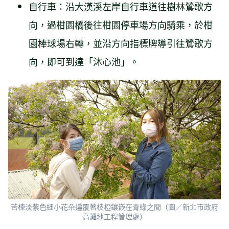
自行車：沿大漢溪左岸自行車道往樹林鶯歌方
向，過柑園橋後往柑園停車場方向騎乘，於柑
園棒球場右轉，並沿方向指標牌導引往鶯歌方
向，即可到達「沐心池」。
苦楝淡紫色細小花朵遍覆著枝椏鑲嵌在青綠之間（圖／新北市政府
高灘地工程管理處）