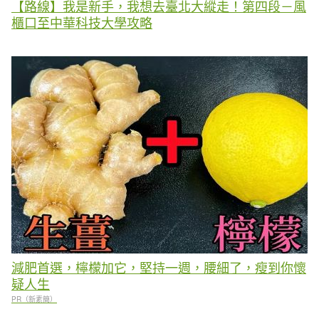
【路線】我是新手，我想去臺北大縱走！第四段－風
櫃口至中華科技大學攻略
減肥首選，檸檬加它，堅持一週，腰細了，瘦到你懷
疑人生
PR（新素簡）