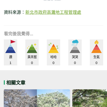
資料來源：
新北市政府高灘地工程管理處
看完後我覺得...
讚
美呆惹
哈哈
哭哭
生氣
1
0
0
0
0
相關文章