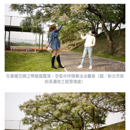
在春暖花開之際隨風飄落，空氣中伴隨著淡淡馨香（圖／新北市政
府高灘地工程管理處）