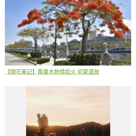
【開花筆記】鳳凰木熱情如火 初夏盛放