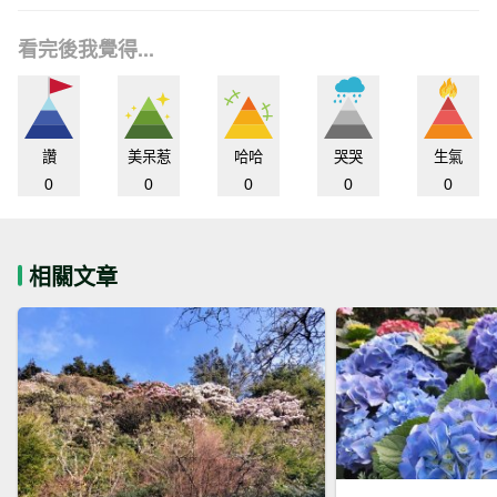
看完後我覺得...
讚
美呆惹
哈哈
哭哭
生氣
0
0
0
0
0
相關文章