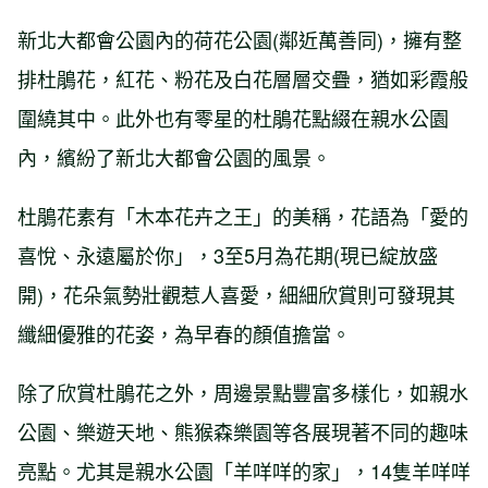
新北大都會公園內的荷花公園(鄰近萬善同)，擁有整
排杜鵑花，紅花、粉花及白花層層交疊，猶如彩霞般
圍繞其中。此外也有零星的杜鵑花點綴在親水公園
內，繽紛了新北大都會公園的風景。
杜鵑花素有「木本花卉之王」的美稱，花語為「愛的
喜悅、永遠屬於你」，3至5月為花期(現已綻放盛
開)，花朵氣勢壯觀惹人喜愛，細細欣賞則可發現其
纖細優雅的花姿，為早春的顏值擔當。
除了欣賞杜鵑花之外，周邊景點豐富多樣化，如親水
公園、樂遊天地、熊猴森樂園等各展現著不同的趣味
亮點。尤其是親水公園「羊咩咩的家」，14隻羊咩咩