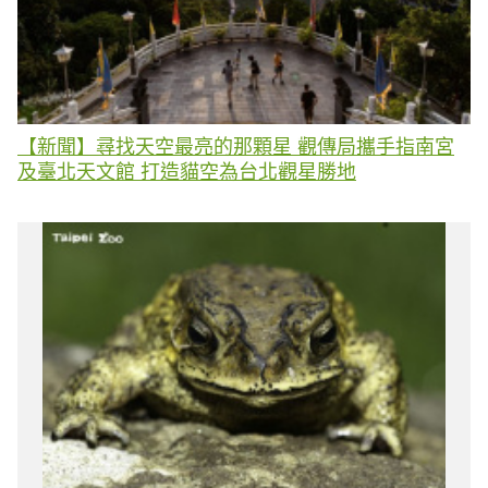
【新聞】尋找天空最亮的那顆星 觀傳局攜手指南宮
及臺北天文館 打造貓空為台北觀星勝地