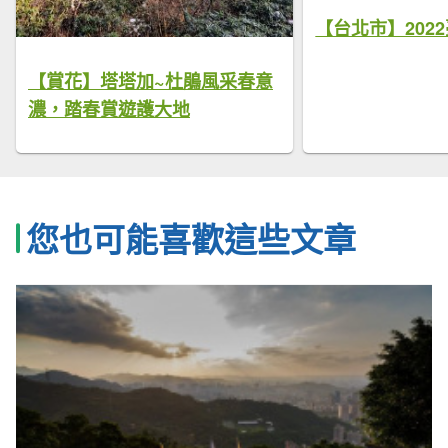
【台北市】202
【賞花】塔塔加~杜鵑風采春意
濃，踏春賞遊護大地
您也可能喜歡這些文章