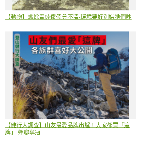
【動物】蟾蜍青蛙傻傻分不清-環境要好別嫌牠們吵
【健行大調查】山友最愛品牌出爐！大家都買「這
牌」 蟬聯奪冠