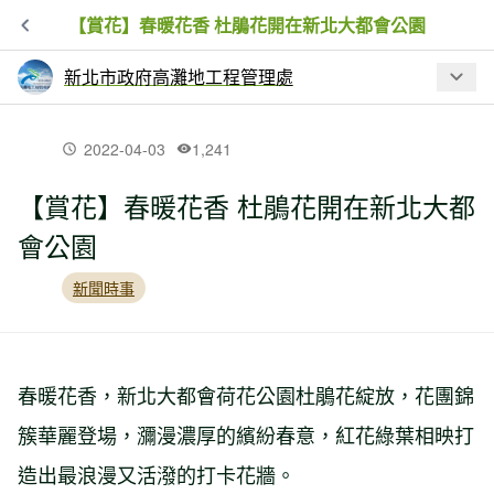
【賞花】春暖花香 杜鵑花開在新北大都會公園
新北市政府高灘地工程管理處
最新文章
2022-04-03
1,241
【賞花】春暖花香 杜鵑花開在新北大都
【新聞】「這樣子，熊猴森」照片徵件
會公園
結果出爐 千人投票共襄盛舉
新聞時事
【活動】不到兩小時就淹沒消失！八里
快閃沙雕9月17日登場
春暖花香，新北大都會荷花公園杜鵑花綻放，花團錦
【昆蟲】飛龍在天—新北人工濕地蜻蜓
簇華麗登場，瀰漫濃厚的繽紛春意，紅花綠葉相映打
造出最浪漫又活潑的打卡花牆。