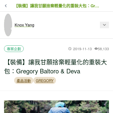
【裝備】讓我甘願捨棄輕量化的重裝大包：Gregory Baltoro & Deva
Knox Yang
最新文章
專案企劃
2019-11-13
58,133
【裝備】讓我甘願捨棄輕量化的重裝大
Salomon X ULTRA 4 GTX｜經典登山
包：Gregory Baltoro & Deva
健行鞋的全新再生
產品活動
GREGORY
【衣測】羽絨還是化纖？解析始祖鳥
Arc’teryx ATOM LT 保暖中層
【衣測】Smartwool：一年四季都能穿