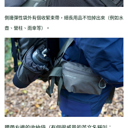
側邊彈性袋外有個收緊束帶，細長用品不怕掉出來（例如水
壺、營柱、雨傘等）。
腰帶右邊的收納袋（有個很威風的英文名稱叫：