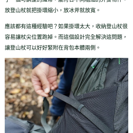
放登山杖就把掛環縮小，放冰斧就放寬。
應該都有這種經驗吧？如果掛環太大，收納登山杖很
容易讓杖尖位置跑掉。而這個設計完全解決這問題，
讓登山杖可以好好緊附在背包本體兩側。