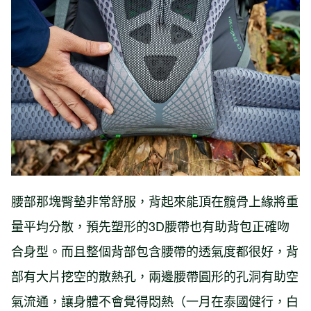
腰部那塊臀墊非常舒服，背起來能頂在髖骨上緣將重
量平均分散，預先塑形的3D腰帶也有助背包正確吻
合身型。而且整個背部包含腰帶的透氣度都很好，背
部有大片挖空的散熱孔，兩邊腰帶圓形的孔洞有助空
氣流通，讓身體不會覺得悶熱（一月在泰國健行，白