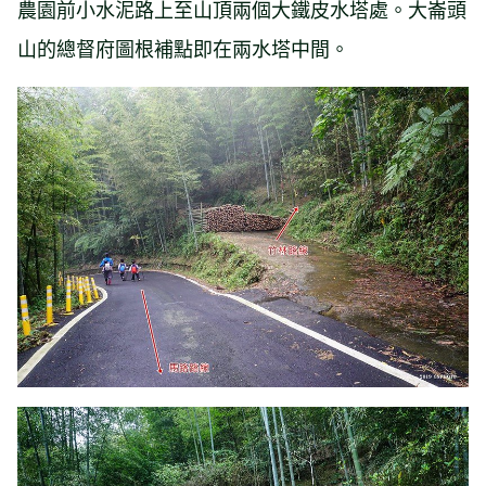
農園前小水泥路上至山頂兩個大鐵皮水塔處。大崙頭
山的總督府圖根補點即在兩水塔中間。