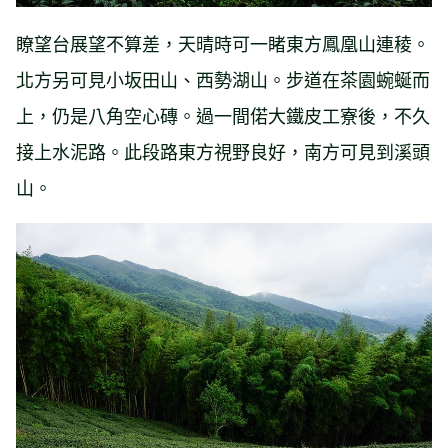
瞭望台展望不算差，天晴時可一睹東方鳳凰山連稜。
北方另可見小坂田山、西勢湖山。步道在茶園蜿蜒而
上，仍是八角空心磚。過一間偌大鐵皮工寮後，不久
接上水泥路。此段路東方視野良好，南方可見到溪頭
山。