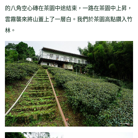
的八角空心磚在茶園中途結束，一路在茶園中上昇，
雲霧襲來將山蓋上了一層白。我們於茶園高點鑽入竹
林。