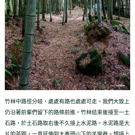
竹林中路徑分岐，處處有路也處處可走。我們大致上
仍沿著前輩們留下的路條前進。竹林結束後接至一土
石路，於土石路取右後不久接上水泥路。水泥路是大
片的茶園，一直延伸到大崙頭山下的羊彎巷。想接上