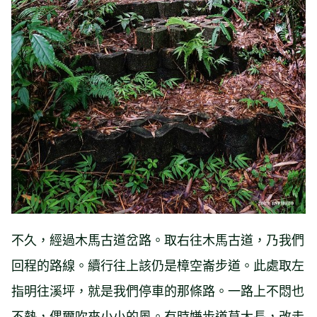
不久，經過木馬古道岔路。取右往木馬古道，乃我們
回程的路線。續行往上該仍是樟空崙步道。此處取左
指明往溪坪，就是我們停車的那條路。一路上不悶也
不熱，偶爾吹來小小的風。有時嫌步道草太長，改走