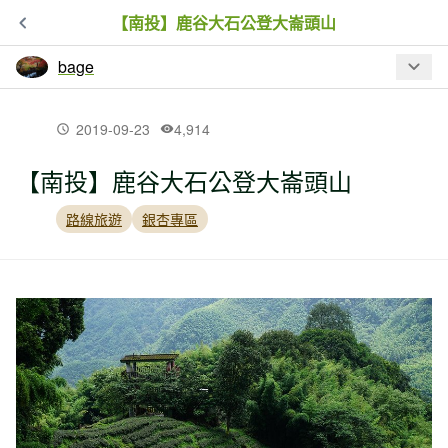
【南投】鹿谷大石公登大崙頭山
bage
最新文章
2019-09-23
4,914
【南投】鹿谷大石公登大崙頭山
【花蓮】新吞山腳（新吞山東峰、純柑
山）、新吞山東南峰、原灣山、南通
路線旅遊
銀杏專區
（沒找到）母亞間、三臺
【花蓮】赤科山走走、羅山遊憩區
【花蓮】北秀巒山、里行、學校園、新
吞山