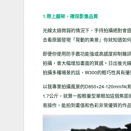
1.帶
上腳架、確保影像品質
光線太過微弱的情況下，手持拍攝絕對會
去看原圖發現「晃動的美景」你就知道如
即便你使用防手震功能強或高感度抑制雜
拍攝，會大幅增加畫面的質感。日出後光
拍攝多種場景的話，W300的輕巧性具有
以我專業拍攝風景的D850+24-120mm/
1.7公斤，就算一般輕量型單眼加這個焦距
易操作，能拍到畫值和色彩非常優質的作