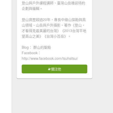
登山與戶外課程講師、臺灣山岳雜誌特約
企劃與編輯。
登山資歷超過20年，專長中級山探勘與高
山領域、山岳與戶外攝影。著作《登山，
才看得見最美麗的台灣》《2013台灣平地
望高山之美》《台灣小百岳》。
Blog： 群山的聖殿
Facebook：
http://www.facebook.com/tsuhsitsui
關注他