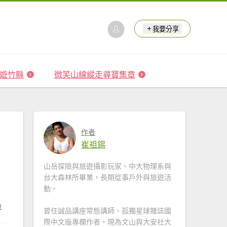
我要分享
 森遊竹縣
微笑山線縱走尋寶集章
作者
崔祖錫
山岳探險與旅遊攝影玩家、中大物理系與
台大森林所畢業，長期從事戶外與旅遊活
動。
享
曾任誠品講座常態講師、孤獨星球雜誌國
際中文版專欄作者。現為文山與大安社大