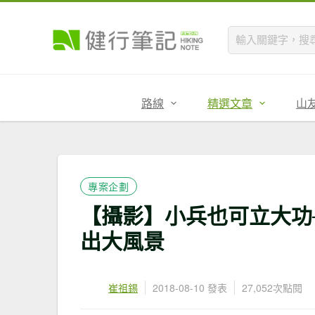
路線
精選文章
山
專案企劃
【攝影】小兵也可立大功─Ni
出大風景
崔祖錫
2018-08-10 發表
27,052次點閱