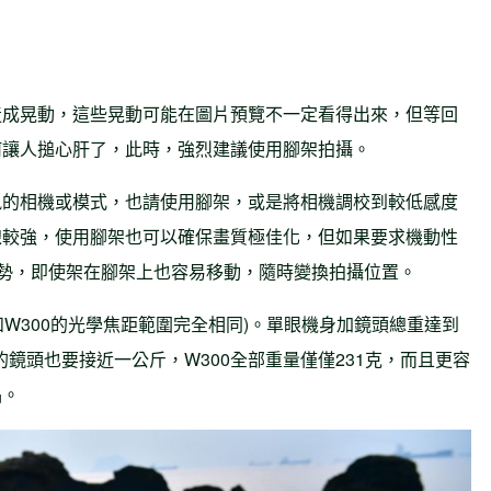
造成晃動，這些晃動可能在圖片預覽不一定看得出來，但等回
何讓人搥心肝了，此時，強烈建議使用腳架拍攝。
訊的相機或模式，也請使用腳架，或是將相機調校到較低感度
線較強，使用腳架也可以確保畫質極佳化，但如果要求機動性
優勢，即使架在腳架上也容易移動，隨時變換拍攝位置。
f4(和W300的光學焦距範圍完全相同)。單眼機身加鏡頭總重達到
的鏡頭也要接近一公斤，W300全部重量僅僅231克，而且更容
品。