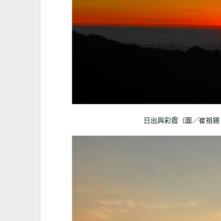
日出與彩霞（圖／崔祖錫 相機：