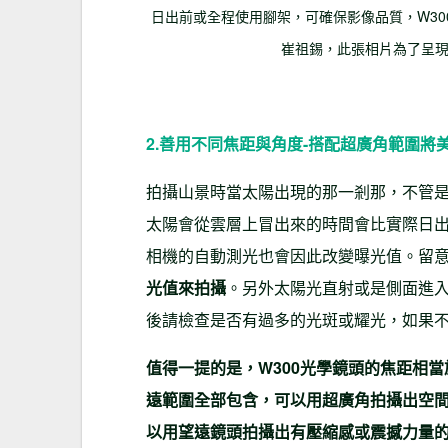
日出前或全程使用腳架，可確保影像品質，W3
崔祖錫，此張相片為了呈現Ｗ3
2.善用不同焦距與角度-搭配超廣角範圍將
拍攝山景時當太陽出現的那一剎那，不管是
太陽會從雲層上冒出來的時間會比實際日出
相機的自動測光也會因此改變曝光值。留
光值來拍攝
。另外太陽光直射或是側面進
後請檢查是否有過多的光斑或耀光，如果
值得一提的是，W300
光學鏡頭的焦距相當
遠範圍全部包含，可以用超廣角拍攝出空
以用望遠鏡頭拍攝出有壓縮感或震撼力量