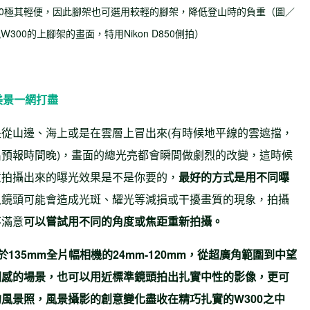
00極其輕便，因此腳架也可選用較輕的腳架，降低登山時的負重
（圖／
00的上腳架的畫面，特用Nikon D850側拍）
美景一網打盡
從山邊、海上或是在雲層上冒出來(有時候地平線的雲遮擋，
預報時間晚)，畫面的總光亮都會瞬間做劇烈的改變，這時候
意拍攝出來的曝光效果是不是你要的，
最好的方式是用不同曝
入鏡頭可能會造成光斑、耀光等減損或干擾畫質的現象，拍攝
不滿意
可以嘗試用不同的角度或焦距重新拍攝。
於
135mm
全片幅相機的
24mm-120mm
，從超廣角範圍到中望
間感的場景，也可以用近標準鏡頭拍出扎實中性的影像，更可
的風景照，風景攝影的創意變化盡收在精巧扎實的
W300
之中