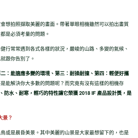
定會想拍照擷取美麗的畫面。帶著單眼相機雖然可以拍出畫質
性都是必須考量的問題。
山健行常常遇到各式各樣的狀況，嚴峻的山路、多變的氣候、
此就跟你告別了。
第二：能適應多變的環境、第三：耐操耐撞、第四：輕便好攜
不是能解決你大多數的問題呢？而究竟有沒有這樣的相機存
防水、耐寒，輕巧的特性讓它榮獲 2018 IF 產品設計獎，是
大景？
蟲鳥或是晨昏美景。其中美麗的山景是大家最想留下的，也是