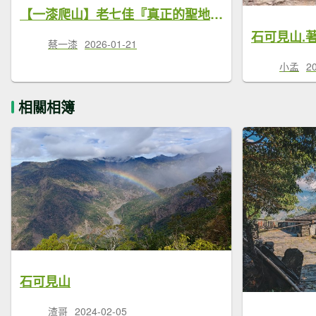
【一漆爬山】老七佳『真正的聖地』┃《石可見山》1621m┃《著地螺留山》870m┃老七佳部落┃屏東春日
石可見山.
蔡一漆
2026-01-21
小孟
2
相關相簿
石可見山
渣哥
2024-02-05