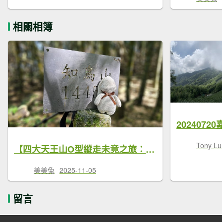
相關相簿
Tony Lu
【四大天王山O型縱走未竟之旅：封山中的靜謐與省思】解鎖嘉義竹崎四大天王山、知鳥山。
美美兔
2025-11-05
留言