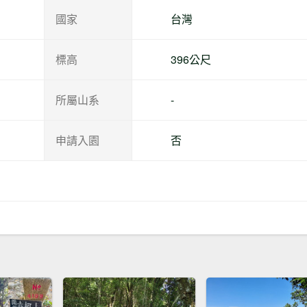
國家
台灣
標高
396公尺
所屬山系
-
申請入園
否