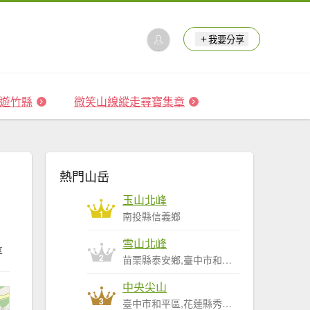
我要分享
 森遊竹縣
微笑山線縱走尋寶集章
熱門山岳
玉山北峰
1
南投縣信義鄉
雪山北峰
享
2
苗栗縣泰安鄉,臺中市和平區
中央尖山
3
臺中市和平區,花蓮縣秀林鄉