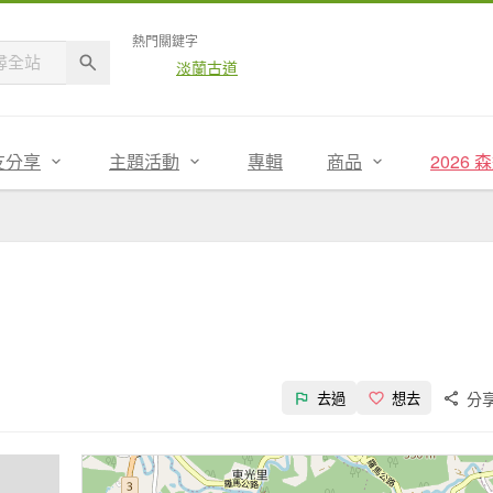
熱門關鍵字
淡蘭古道
友分享
主題活動
專輯
商品
2026
分
去過
想去