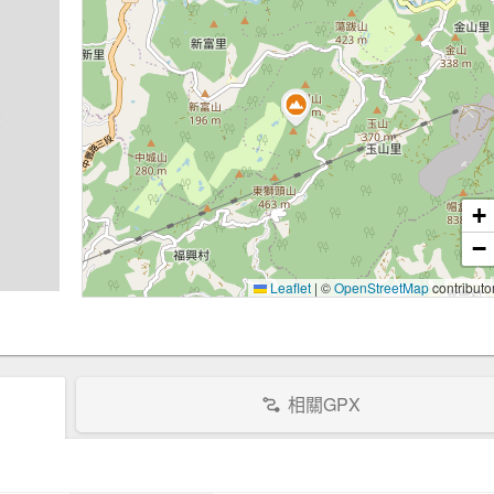
+
−
Leaflet
|
©
OpenStreetMap
contributo
相關GPX