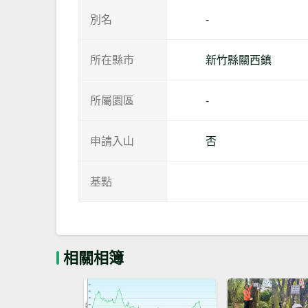
別名
-
所在縣市
新竹縣關西鎮
所屬園區
-
申請入山
否
基點
相關相簿