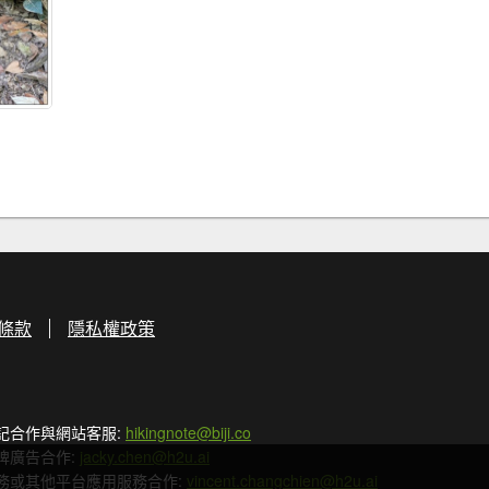
條款
隱私權政策
記合作與網站客服:
hikingnote@biji.co
牌廣告合作:
jacky.chen@h2u.ai
務或其他平台應用服務合作:
vincent.changchien@h2u.ai