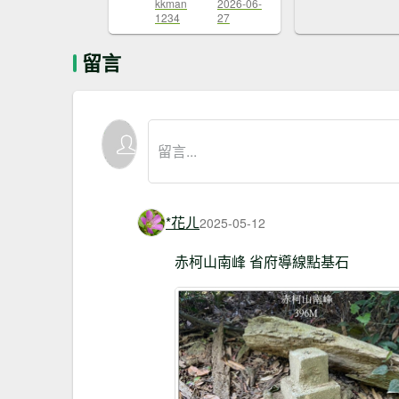
kkman
2026-06-
1234
27
留言
*花ㄦ
2025-05-12
赤柯山南峰 省府導線點基石