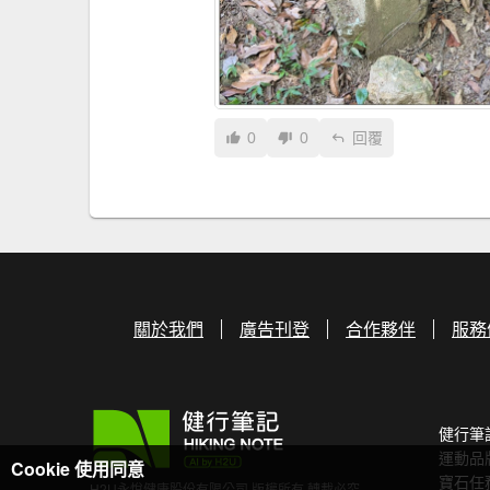
0
0
回覆
關於我們
廣告刊登
合作夥伴
服務
健行筆
運動品
Cookie 使用同意
寶石任
H2U永悅健康股份有限公司 版權所有 轉載必究