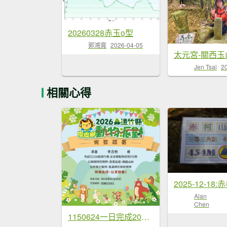
20260328赤玉o型
郭鴻寬
2026-04-05
Jen Tsai
2
相關心得
Alan
Chen
1150624一日完成2026森遊...