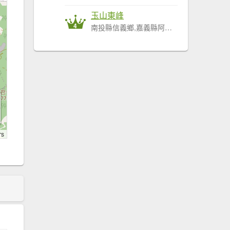
玉山東峰
4
南投縣信義鄉,嘉義縣阿里山鄉
rs