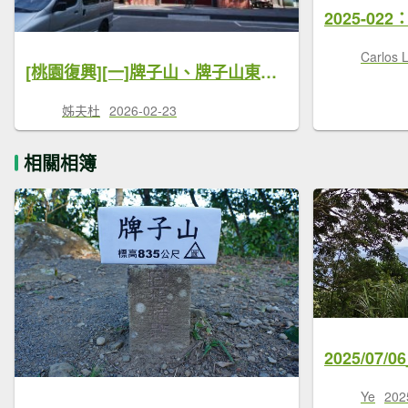
2025-0
Carlos 
[桃園復興][一]牌子山、牌子山東北峰、金平山南峰、金平山、金平山西峰、小烏來山(龍鳳山)、圓山(角板山)
姊夫杜
2026-02-23
相關相簿
Ye
202