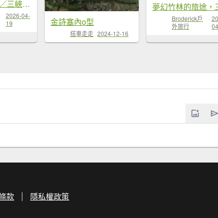
115.04.19新北／三峽鬼斧神...
2026-04-
Broderick戶
20
金詩塞內o型
19
外旅行
04
搭車走走
2024-12-16
條款
隱私權政策