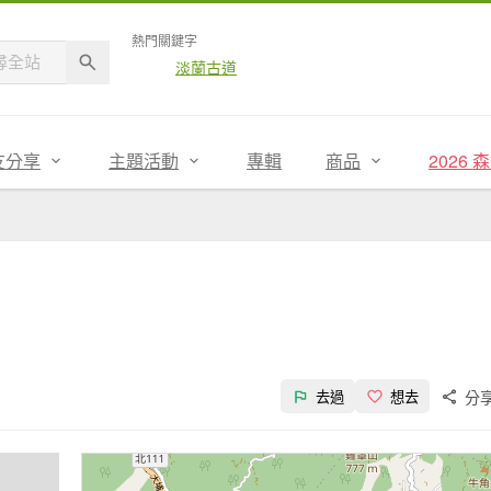
熱門關鍵字
淡蘭古道
友分享
主題活動
專輯
商品
2026
分
去過
想去