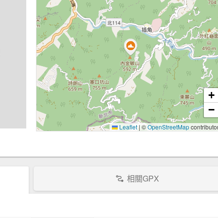
+
−
Leaflet
|
©
OpenStreetMap
contributo
相關GPX