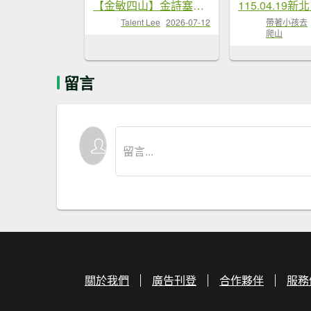
【金敏四山】金詩塞內O型連走岩稜、...
Talent Lee
2026-07-12
帶著小孩去
爬山
留言
關於我們
廣告刊登
合作夥伴
服務