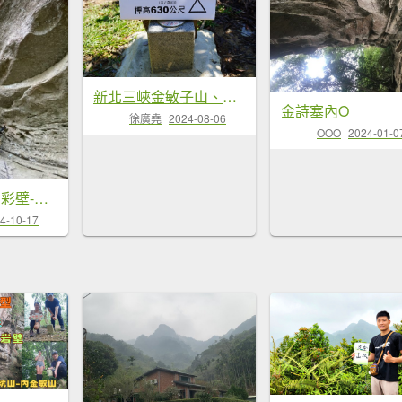
新北三峽金敏子山、詩朗山...
金詩塞內O
徐廣堯
2024-08-06
OOO
2024-01-0
三峽-二鬮-鳶山彩壁-金...
4-10-17