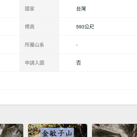
國家
台灣
標高
593公尺
所屬山系
-
申請入園
否