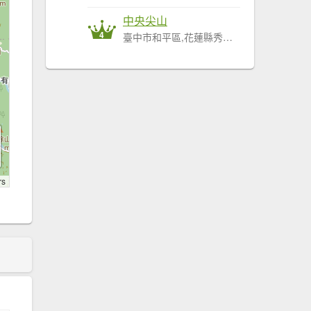
中央尖山
4
臺中市和平區,花蓮縣秀林鄉
rs