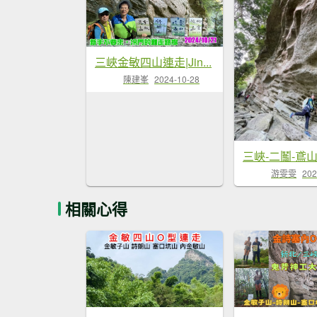
三峽金敏四山連走|Jin...
陳建峯
2024-10-28
游雯雯
202
相關心得