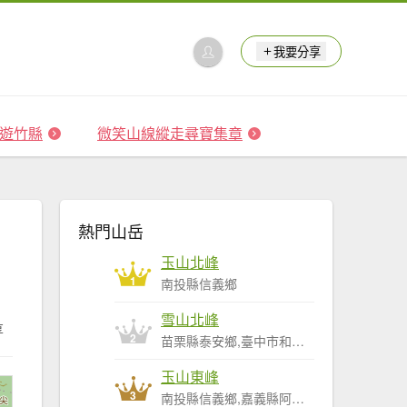
我要分享
 森遊竹縣
微笑山線縱走尋寶集章
熱門山岳
玉山北峰
1
南投縣信義鄉
雪山北峰
享
2
苗栗縣泰安鄉,臺中市和平區
玉山東峰
3
南投縣信義鄉,嘉義縣阿里山鄉