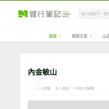
路線
精選文章
山
內金敏山
1 人想去
9 人去過
3,929 次點閱