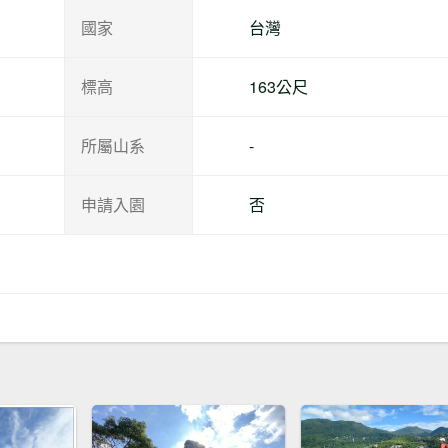
國家
台灣
標高
163公尺
所屬山系
-
申請入園
否