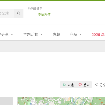
熱門關鍵字
淡蘭古道
友分享
主題活動
專輯
商品
2026
分
去過
想去