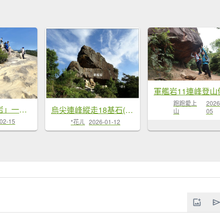
跑跑愛上
2026
北投「八山四岩」一次收集
烏尖連峰縱走18基石(唭哩岸山、軍...
山
05
02-15
*花ㄦ
2026-01-12