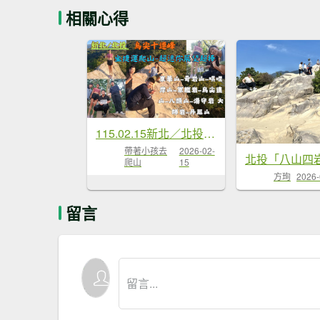
相關心得
115.02.15新北／北投坐捷運...
帶著小孩去
2026-02-
爬山
15
方珣
2026-
留言