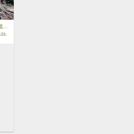
台北丹鳳山軍艦岩唭哩岸山...
-04-