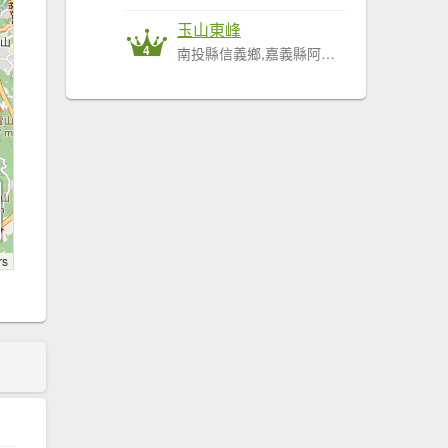
玉山東峰
4
南投縣信義鄉,嘉義縣阿里山鄉
rs