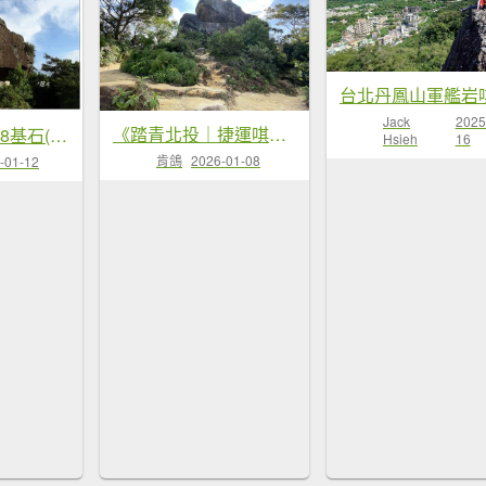
Jack
2025
《踏青北投｜捷運唭哩岸到...
烏尖連峰縱走18基石(唭...
Hsieh
16
肯鴿
2026-01-08
-01-12