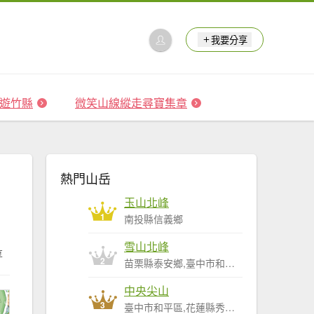
我要分享
 森遊竹縣
微笑山線縱走尋寶集章
熱門山岳
玉山北峰
1
南投縣信義鄉
雪山北峰
享
2
苗栗縣泰安鄉,臺中市和平區
中央尖山
3
臺中市和平區,花蓮縣秀林鄉