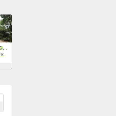
軍艦岩11連峰登山健行趣(第211...
-01-