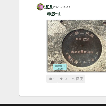
*花ㄦ
2026-01-11
唭哩岸山
0
0
回覆