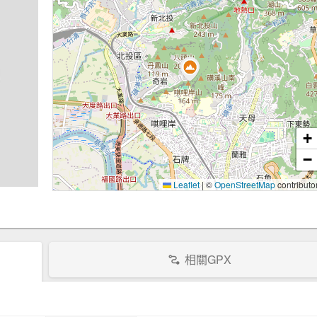
+
−
Leaflet
|
©
OpenStreetMap
contributo
相關GPX