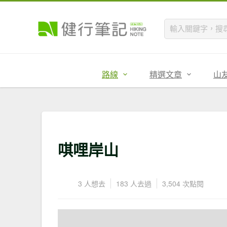
路線
精選文章
山
唭哩岸山
3 人想去
183 人去過
3,504 次點閱