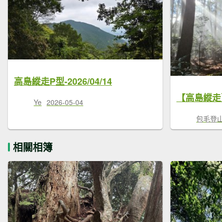
高島縱走P型-2026/04/14
Ye
2026-05-04
包毛登
相關相簿