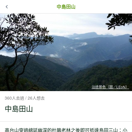
中島田山
沿途景色（圖／LEoN）
360人去過 / 26人想去
中島田山
高台山穿過綿延幽深的杜鵑老林之後即可抵達島田三山：小