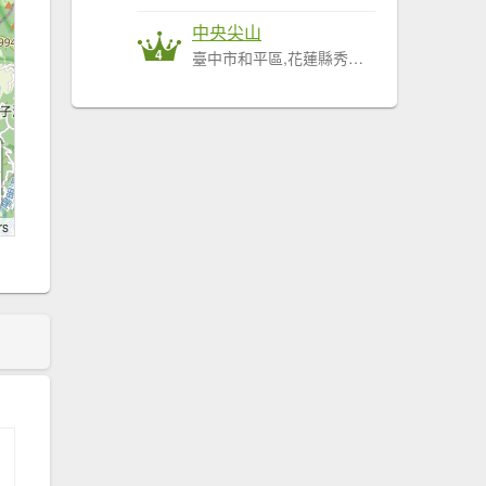
中央尖山
4
臺中市和平區,花蓮縣秀林鄉
rs