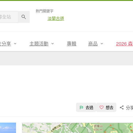
熱門關鍵字
淡蘭古道
友分享
主題活動
專輯
商品
2026
分
去過
想去