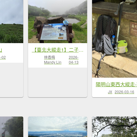
山
【臺北大縱走1】二子坪到...
-02
林香梅
2026-
Mandy Lin
04-13
陽明山東西大縱走-
JX
2026-03-16