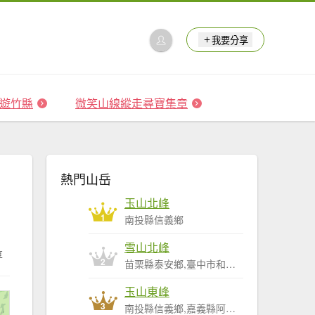
我要分享
 森遊竹縣
微笑山線縱走尋寶集章
熱門山岳
玉山北峰
1
南投縣信義鄉
雪山北峰
享
2
苗栗縣泰安鄉,臺中市和平區
玉山東峰
3
南投縣信義鄉,嘉義縣阿里山鄉