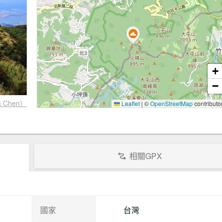
+
−
Chen）
Leaflet
|
©
OpenStreetMap
contributo
相關GPX
國家
台灣