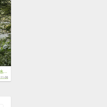
大屯五連峰雨訓(滿水位向天池)
-11-06