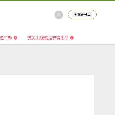
我要分享
 森遊竹縣
微笑山線縱走尋寶集章