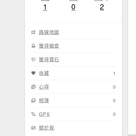
1
0
2
路線地圖
獲得徽章
獲得寶石
收藏
1
心得
0
相簿
0
GPX
0
關於我