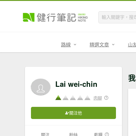
路線
精選文章
山
我
Lai wei-chin
肉腳
關注他
關注
粉絲
乾糧