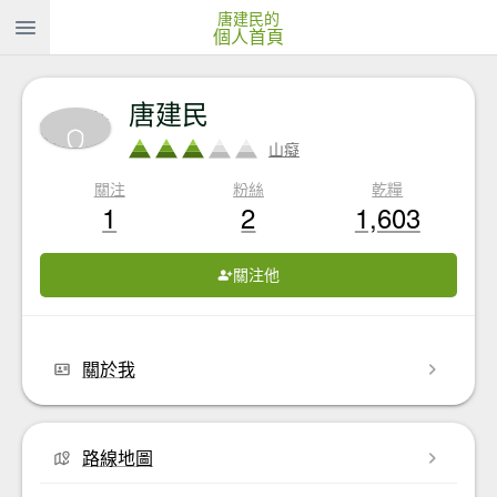
唐建民的
個人首頁
唐建民
山癡
關注
粉絲
乾糧
1
2
1,603
關注他
關於我
路線地圖