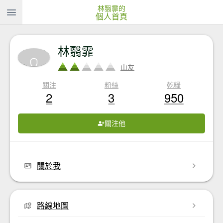
林翳霏的
個人首頁
林翳霏
山友
關注
粉絲
乾糧
2
3
950
關注他
關於我
路線地圖