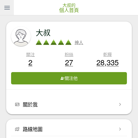
大叔的
個人首頁
大叔
神人
關注
粉絲
乾糧
2
27
28,335
關注他
關於我
路線地圖