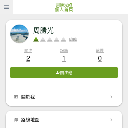
周勝光的
個人首頁
周勝光
肉腳
關注
粉絲
乾糧
2
1
0
關注他
關於我
路線地圖