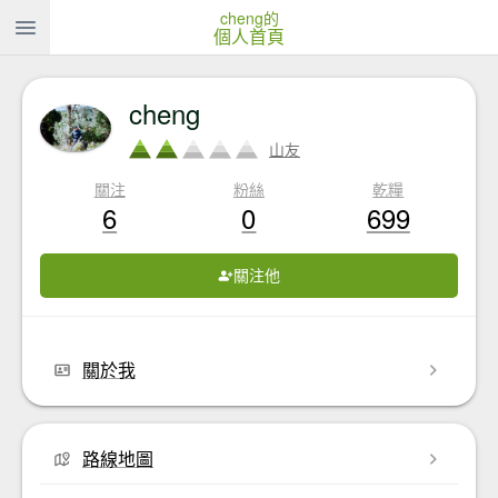
cheng的
個人首頁
cheng
山友
關注
粉絲
乾糧
6
0
699
關注他
關於我
路線地圖