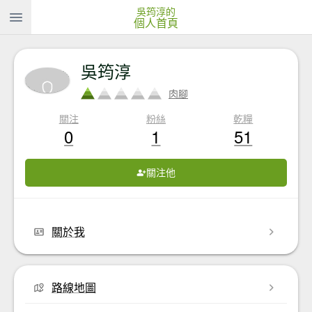
吳筠淳的
個人首頁
吳筠淳
肉腳
關注
粉絲
乾糧
0
1
51
關注他
關於我
路線地圖