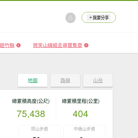
我要分享
 森遊竹縣
微笑山線縱走尋寶集章
地圖
路線
山岳
總累積高度(公尺)
總累積里程(公里)
75,438
404
郊山步道
中級山步道