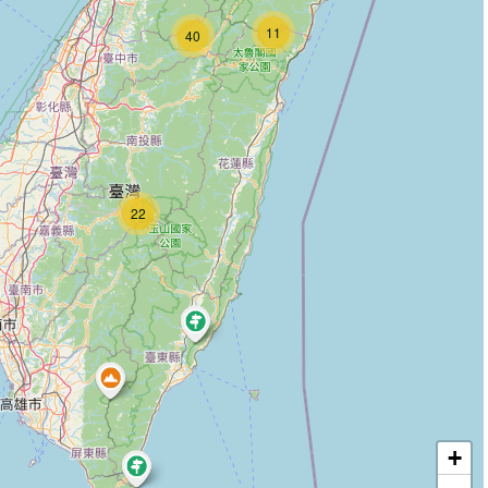
11
40
22
+