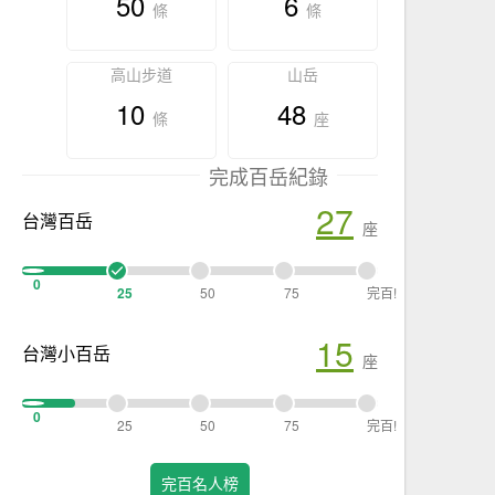
50
6
條
條
高山步道
山岳
10
48
條
座
完成百岳紀錄
27
台灣百岳
座
0
25
50
75
完百!
15
台灣小百岳
座
0
25
50
75
完百!
完百名人榜