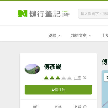
路線
精選文章
山
傅
傅彥崴
山癡
關注他
關注
粉絲
乾糧