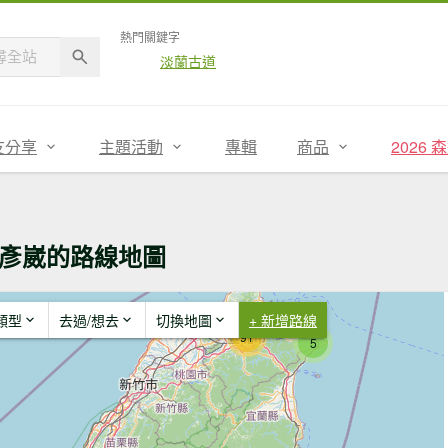
熱門關鍵字
淡蘭古道
友分享
主題活動
專輯
商品
2026
彥崴的路線地圖
類型
去過/想去
切換地圖
+ 新增路線
91
5