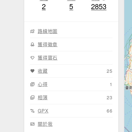
2
5
2853
路線地圖
獲得徽章
獲得寶石
收藏
25
心得
1
相簿
23
GPX
66
關於我