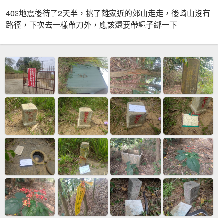
403地震後待了2天半，挑了離家近的郊山走走，後崎山沒有
路徑，下次去一樣帶刀外，應該還要帶繩子綁一下