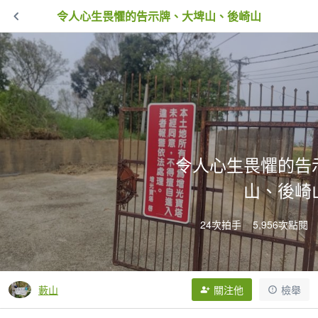
令人心生畏懼的告示牌、大埤山、後崎山
令人心生畏懼的告
山、後崎
24次拍手
5,956次點閱
藪山
關注他
檢舉